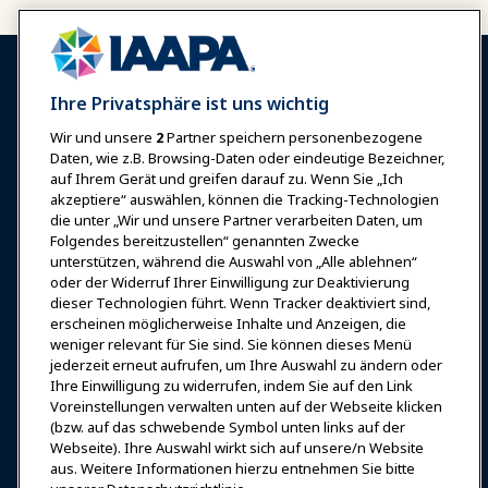
Ihre Privatsphäre ist uns wichtig
Wir und unsere
2
Partner speichern personenbezogene
Anmelden
Jetzt beitreten
Daten, wie z.B. Browsing-Daten oder eindeutige Bezeichner,
auf Ihrem Gerät und greifen darauf zu. Wenn Sie „Ich
Auszeichnungen
Karrieren
Kontakt
akzeptiere“ auswählen, können die Tracking-Technologien
die unter „Wir und unsere Partner verarbeiten Daten, um
Expos & Veranstaltungen
Folgendes bereitzustellen“ genannten Zwecke
unterstützen, während die Auswahl von „Alle ablehnen“
oder der Widerruf Ihrer Einwilligung zur Deaktivierung
News & Funwelt
dieser Technologien führt. Wenn Tracker deaktiviert sind,
erscheinen möglicherweise Inhalte und Anzeigen, die
weniger relevant für Sie sind. Sie können dieses Menü
Bildung
jederzeit erneut aufrufen, um Ihre Auswahl zu ändern oder
Ihre Einwilligung zu widerrufen, indem Sie auf den Link
Voreinstellungen verwalten unten auf der Webseite klicken
Sicherheit & Schutz
(bzw. auf das schwebende Symbol unten links auf der
Webseite). Ihre Auswahl wirkt sich auf unsere/n Website
aus. Weitere Informationen hierzu entnehmen Sie bitte
Plädoyer