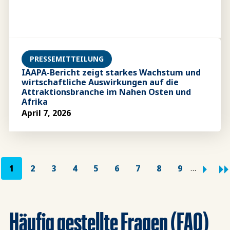
PRESSEMITTEILUNG
IAAPA-Bericht zeigt starkes Wachstum und
wirtschaftliche Auswirkungen auf die
Attraktionsbranche im Nahen Osten und
Afrika
April 7, 2026
Seitennummerierung
1
2
3
4
5
6
7
8
9
…
Häufig gestellte Fragen (FAQ)