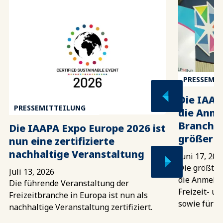
PRESSEMI
Die IAAP
PRESSEMITTEILUNG
die Anme
Branchen
Die IAAPA Expo Europe 2026 ist
größer d
nun eine zertifizierte
nachhaltige Veranstaltung
Juni 17, 202
Die größte 
Juli 13, 2026
die Anmeldu
Die führende Veranstaltung der
Freizeit- u
Freizeitbranche in Europa ist nun als
sowie für M
nachhaltige Veranstaltung zertifiziert.