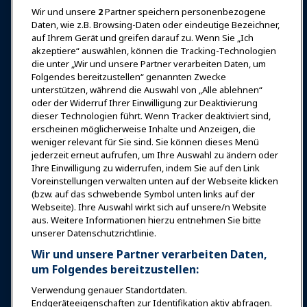
Auszeichnungen
Karrieren
Kontakt
Wir und unsere
2
Partner speichern personenbezogene
Daten, wie z.B. Browsing-Daten oder eindeutige Bezeichner,
Expos & Veranstaltungen
auf Ihrem Gerät und greifen darauf zu. Wenn Sie „Ich
akzeptiere“ auswählen, können die Tracking-Technologien
die unter „Wir und unsere Partner verarbeiten Daten, um
News & Funwelt
Folgendes bereitzustellen“ genannten Zwecke
unterstützen, während die Auswahl von „Alle ablehnen“
oder der Widerruf Ihrer Einwilligung zur Deaktivierung
Bildung
dieser Technologien führt. Wenn Tracker deaktiviert sind,
erscheinen möglicherweise Inhalte und Anzeigen, die
weniger relevant für Sie sind. Sie können dieses Menü
Sicherheit & Schutz
jederzeit erneut aufrufen, um Ihre Auswahl zu ändern oder
Ihre Einwilligung zu widerrufen, indem Sie auf den Link
Voreinstellungen verwalten unten auf der Webseite klicken
Plädoyer
(bzw. auf das schwebende Symbol unten links auf der
Webseite). Ihre Auswahl wirkt sich auf unsere/n Website
aus. Weitere Informationen hierzu entnehmen Sie bitte
Forschung & Berichte
unserer Datenschutzrichtlinie.
Wir und unsere Partner verarbeiten Daten,
Über IAAPA
um Folgendes bereitzustellen:
Verwendung genauer Standortdaten.
Partner
Endgeräteeigenschaften zur Identifikation aktiv abfragen.