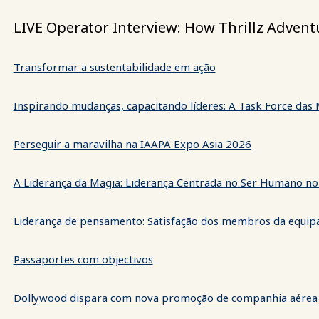
LIVE Operator Interview: How Thrillz Advent
Transformar a sustentabilidade em ação
Inspirando mudanças, capacitando líderes: A Task Force das
Perseguir a maravilha na IAAPA Expo Asia 2026
A Liderança da Magia: Liderança Centrada no Ser Humano no
Liderança de pensamento: Satisfação dos membros da equip
Passaportes com objectivos
Dollywood dispara com nova promoção de companhia aérea