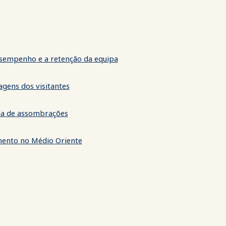
esempenho e a retenção da equipa
gens dos visitantes
ria de assombrações
mento no Médio Oriente