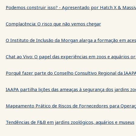
Podemos construir isso? - Apresentado por Hatch X & Massiv
Complacência: O risco que não vemos chegar
O Instituto de Inclusão da Morgan alarga a formação em ace
Chat ao Vivo: O papel das experiências em zoos e aquários o
Porquê fazer parte do Conselho Consultivo Regional da IAA
IAAPA partilha lições das ameaças à segurança dos jardins zo
Mapeamento Prático de Riscos de Fornecedores para Opera
Tendências de F&B em jardins zoológicos, aquários e museus