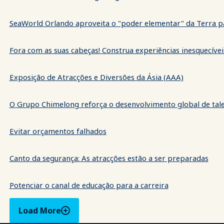
SeaWorld Orlando aproveita o "poder elementar" da Terra 
Fora com as suas cabeças! Construa experiências inesquecív
Exposição de Atracções e Diversões da Ásia (AAA)
O Grupo Chimelong reforça o desenvolvimento global de ta
Evitar orçamentos falhados
Canto da segurança: As atracções estão a ser preparadas
Potenciar o canal de educação para a carreira
Load More