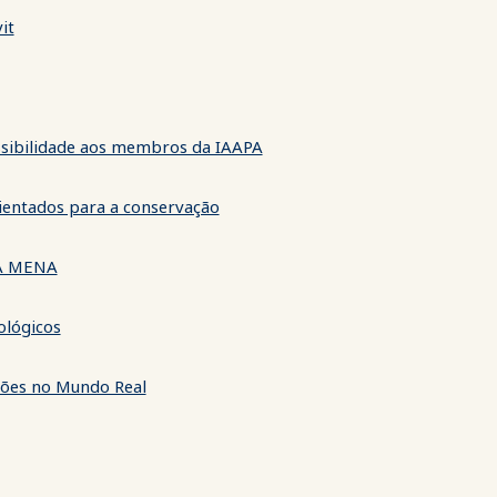
it
ssibilidade aos membros da IAAPA
rientados para a conservação
PA MENA
ológicos
ções no Mundo Real