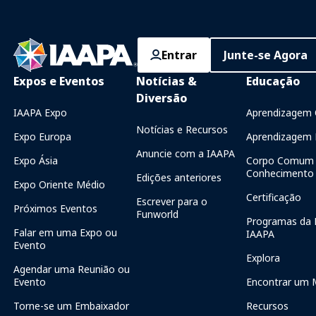
Entrar
Junte-se Agora
Expos e Eventos
Notícias &
Educação
Diversão
IAAPA Expo
Aprendizagem 
Notícias e Recursos
Expo Europa
Aprendizagem P
Anuncie com a IAAPA
Expo Ásia
Corpo Comum 
Conhecimento
Edições anteriores
Expo Oriente Médio
Certificação
Escrever para o
Próximos Eventos
Funworld
Programas da 
Falar em uma Expo ou
IAAPA
Evento
Explora
Agendar uma Reunião ou
Evento
Encontrar um 
Torne-se um Embaixador
Recursos