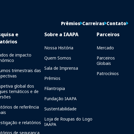
Prêmios
Carreiras
Contato
squisa e
Sobre a IAAPA
Parceiros
atórios
Nossa História
Mercado
udos de impacto
Quem Somos
Parceiros
nómico
Globais
Sala de Imprensa
umos trimestrais das
Patrocínios
spectivas
Prêmios
spetiva global dos
Filantropia
ques temáticos e de
ersões
Fundação IAAPA
tórios de referência
Sustentabilidade
bais
Loja de Roupas do Logo
estigação e relatórios
IAAPA
atórios de segurança