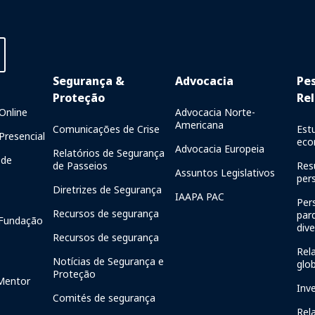
Segurança &
Advocacia
Pe
Proteção
Rel
Online
Advocacia Norte-
Americana
Comunicações de Crise
Est
resencial
eco
Advocacia Europeia
Relatórios de Segurança
de
de Passeios
Res
Assuntos Legislativos
per
Diretrizes de Segurança
IAAPA PAC
Per
Recursos de segurança
par
Fundação
div
Recursos de segurança
Rela
Notícias de Segurança e
glo
Proteção
Mentor
Inv
Comités de segurança
Rel