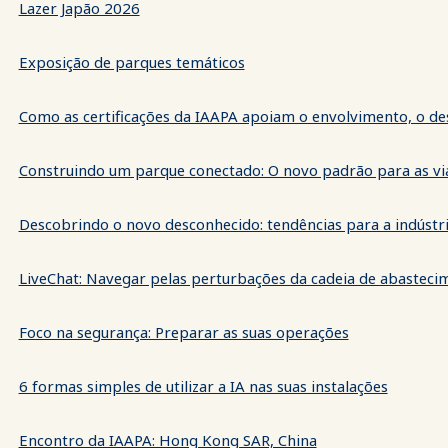
Lazer Japão 2026
Exposição de parques temáticos
Como as certificações da IAAPA apoiam o envolvimento, o d
Construindo um parque conectado: O novo padrão para as via
Descobrindo o novo desconhecido: tendências para a indúst
LiveChat: Navegar pelas perturbações da cadeia de abasteci
Foco na segurança: Preparar as suas operações
6 formas simples de utilizar a IA nas suas instalações
Encontro da IAAPA: Hong Kong SAR, China