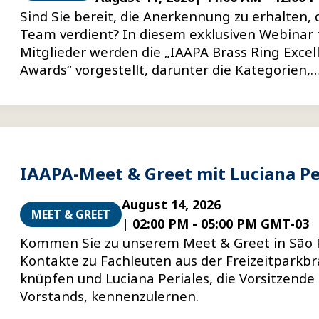
Sind Sie bereit, die Anerkennung zu erhalten, d
Team verdient? In diesem exklusiven Webinar 
Mitglieder werden die „IAAPA Brass Ring Excel
Awards“ vorgestellt, darunter die Kategorien,
Teilnahmebedingungen, Einreichungsmodalit
Tipps für die Erstellung überzeugenderer
Bewerbungsunterlagen.
IAAPA-Meet & Greet mit Luciana Pe
August 14, 2026
MEET & GREET
|
02:00 PM
-
05:00 PM GMT-03
Kommen Sie zu unserem Meet & Greet in São 
Kontakte zu Fachleuten aus der Freizeitparkb
knüpfen und Luciana Periales, die Vorsitzende
Vorstands, kennenzulernen.