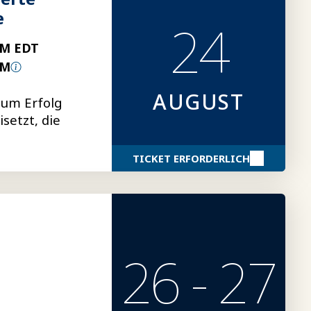
e
24
PM EDT
PM
AUGUST
um Erfolg
setzt, die
TICKET ERFORDERLICH
26 - 27