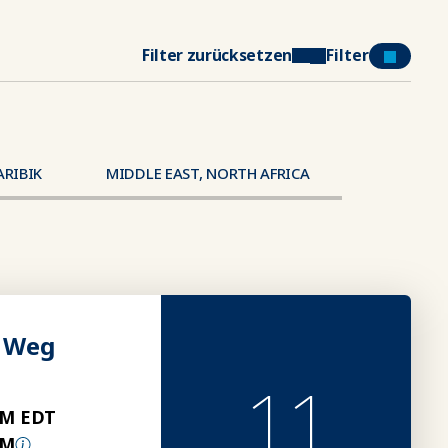
Filter zurücksetzen
Filter
ARIBIK
MIDDLE EAST, NORTH AFRICA
r Weg
11
PM EDT
PM