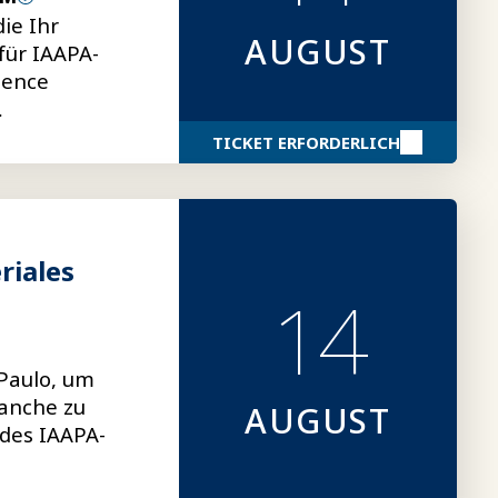
ie Ihr
AUGUST
für IAAPA-
lence
äten sowie
TICKET ERFORDERLICH
riales
14
Paulo, um
ranche zu
AUGUST
 des IAAPA-