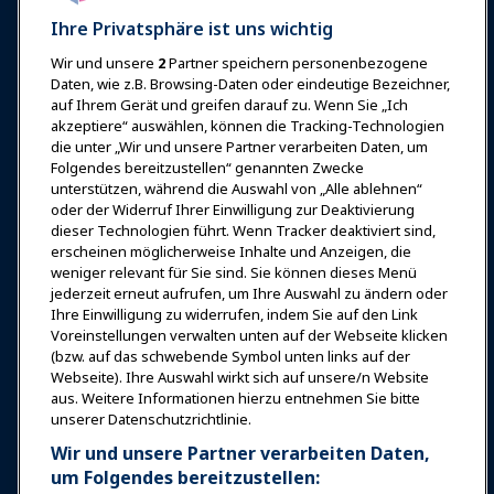
Ihre Privatsphäre ist uns wichtig
Wir und unsere
2
Partner speichern personenbezogene
Anmelden
Jetzt beitreten
Daten, wie z.B. Browsing-Daten oder eindeutige Bezeichner,
auf Ihrem Gerät und greifen darauf zu. Wenn Sie „Ich
Auszeichnungen
Karrieren
Kontakt
akzeptiere“ auswählen, können die Tracking-Technologien
die unter „Wir und unsere Partner verarbeiten Daten, um
Expos & Veranstaltungen
Folgendes bereitzustellen“ genannten Zwecke
unterstützen, während die Auswahl von „Alle ablehnen“
oder der Widerruf Ihrer Einwilligung zur Deaktivierung
News & Funwelt
dieser Technologien führt. Wenn Tracker deaktiviert sind,
erscheinen möglicherweise Inhalte und Anzeigen, die
weniger relevant für Sie sind. Sie können dieses Menü
Bildung
jederzeit erneut aufrufen, um Ihre Auswahl zu ändern oder
Ihre Einwilligung zu widerrufen, indem Sie auf den Link
Voreinstellungen verwalten unten auf der Webseite klicken
Sicherheit & Schutz
(bzw. auf das schwebende Symbol unten links auf der
Webseite). Ihre Auswahl wirkt sich auf unsere/n Website
aus. Weitere Informationen hierzu entnehmen Sie bitte
Plädoyer
unserer Datenschutzrichtlinie.
Wir und unsere Partner verarbeiten Daten,
Forschung & Berichte
um Folgendes bereitzustellen: