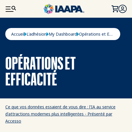
ALLER AU CONTENU PRINCIPAL
Fil d'Ariane
Accueil
L'adhésion
My Dashboard
Opérations et Efficacité
OPÉRATIONS ET
EFFICACITÉ
Ce que vos données essaient de vous dire : l'IA au service
d'attractions modernes plus intelligentes - Présenté par
Accesso