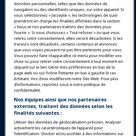
données personnelles, telles que des données de
Se connecter
Rejoindre maintenant
navigation ou des identifiants uniques, sur votre appareil. Si
vous sélectionnez « J’accepte », les technologies de suivi
Récompenses
Carrières
Contact
prendront en charge les finalités affichées dans la section
« Nous et nos partenaires traitons des données pour
Expositions et Événements
fournir ». Si vous choisissez « Tout refuser » ou que vous
retirez votre consentement, elles seront désactivées. Si les
traceurs sont désactivés, certains contenus et annonces
Nouvelles & Funworld
que vous voyez peuvent ne pas être pertinents pour vous.
Vous pouvez faire réapparaître ce menu pour modifier vos
choix ou pour retirer votre consentement à tout moment en
Éducation
cliquant sur le lien Gérer mes préférences en bas de la
page web ou sur l’icône flottante en bas à gauche le cas
échéant. Vos choix modifieront notre Site Web. Pour plus
Sécurité & Protection
d’informations, reportez-vous à notre politique de
confidentialité.
Plaidoyer
Nos équipes ainsi que nos partenaires
externes, traitent des données selon les
finalités suivantes :
Recherche & Rapports
Utiliser des données de géolocalisation précises. Analyser
activement les caractéristiques de l’appareil pour
À propos de IAAPA
l’identification. Stocker et/ou accéder à des informations sur