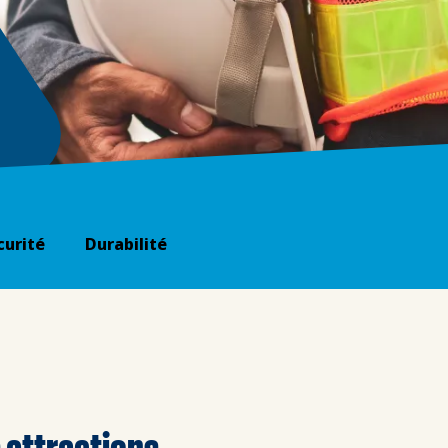
curité
Durabilité
s attractions