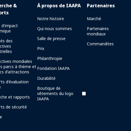
erche &
À propos de IAAPA
Partenaires
orts
Notre histoire
Marché
 d'impact
Qui nous sommes
Partenaires
mique
mondiaux
Salle de presse
és des
Commandites
ctives
Prix
rielles
Philanthropie
ctives mondiales
es parcs à thème et
Fondation IAAPA
cs d'attractions
Durabilité
ts d'évaluation
e
Boutique de
vêtements du logo
che et rapports
IAAPA
ts de sécurité
ie