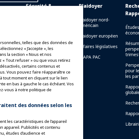
Sécurité &
Plaidoyer
Rech
Protection
Rapp
 en ligne
Plaidoyer nord-
américain
Communications de crise
Études
e en
écono
Plaidoyer européen
Rapports de sécurité des
rsonnelles, telles que des données de
manèges
Résum
naissance
Affaires législatives
électionnez « J’accepte », les
perspe
Directives de sécurité
trimest
ans la section « Nous et nos
IAAPA PAC
z « Tout refuser » ou que vous retirez
Ressources en matière de
Perspe
 désactivés, certains contenus et
sécurité
pour l
s. Vous pouvez faire réapparaître ce
de la
les par
 tout moment en cliquant sur le lien
AAPA
Ressources en matière de
nte en bas à gauche le cas échéant. Vos
sécurité
Rappor
ez-vous à notre politique de
global
Nouvelles sur la sécurité
mentor
et la sûreté
Recher
raitent des données selon les
Comités de sécurité
Rappor
nt les caractéristiques de l’appareil
Institut de sécurité
Librair
un appareil. Publicités et contenu
nu, études d’audience et