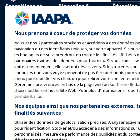
Expositions et
Nouvelles &
Éducation
Événements
Funworld
Apprentissage
IAAPA Expo
Actualités et
Apprentissag
Nous prenons à coeur de protéger vos données
Fonctionnalités
personne
Expo Europe
Nous et nos
2
partenaires stockons et accédons à des données pe
Faites de la publicité avec
Corps de con
Expo Asie
navigation ou des identifiants uniques, sur votre appareil. Si vous s
IAAPA
commun
technologies de suivi prendront en charge les finalités affichées d
Expo Moyen-Orient
Numéros précédents
partenaires traitons des données pour fournir ». Si vous choisisse
Certification
votre consentement, elles seront désactivées. Si les traceurs sont
Événements à venir
Écrire pour Funworld
annonces que vous voyez peuvent ne pas être pertinents pour vou
Programmes 
menu pour modifier vos choix ou pour retirer votre consentement à
Fondation I
Parler lors d'une
Gérer mes préférences en bas de la page web ou sur l’icône flotta
exposition ou d'un
Explore
choix modifieront notre Site Web. Pour plus d’informations, report
événement
confidentialité.
Trouvez un 
Réserver une réunion ou
Nos équipes ainsi que nos partenaires externes, t
un événement
Ressources
finalités suivantes :
Devenez un Ambassadeur
Utiliser des données de géolocalisation précises. Analyser activeme
pour l’identification. Stocker et/ou accéder à des informations sur 
Organiser un événement
personnalisés, mesure de performance des publicités et du conte
IAAPA Connect+