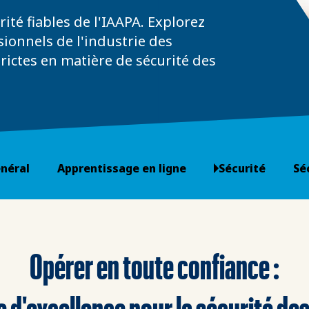
ité fiables de l'IAAPA. Explorez
sionnels de l'industrie des
trictes en matière de sécurité des
néral
Apprentissage en ligne
Sécurité
Sé
Opérer en toute confiance :
 d'excellence pour la sécurité de