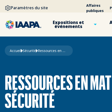
ALLER AU CONTENU PRINCIPAL
Affaires
Paramètres du site
P
publiques
Expositions et
A
événements
Fil d'Ariane
Accueil
Sécurité
Ressources en matière de sécurité
RESSOURCES EN MAT
SÉCURITÉ