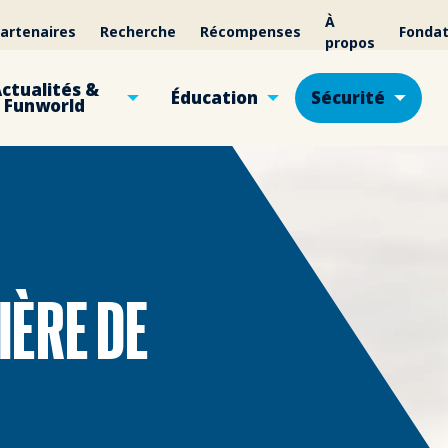
À
artenaires
Recherche
Récompenses
Fondat
propos
ctualités &
Éducation
Sécurité
Funworld
IÈRE DE