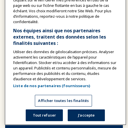
cliquant sur le lien Gérer mes préférences en bas de la
Découvrez qui contacter pour obtenir
page web ou sur l’icône flottante en bas à gauche le cas
de l'aide pour l'IAAPA Expo Europe.
échéant. Vos choix modifieront notre Site Web. Pour plus
d’informations, reportez-vous à notre politique de
confidentialité.
Nos équipes ainsi que nos partenaires
externes, traitent des données selon les
SERVICES AUX VISITEURS
finalités suivantes :
Utiliser des données de géolocalisation précises. Analyser
activement les caractéristiques de l’appareil pour
Le service d'accueil est là pour aider les membres
l’identification. Stocker et/ou accéder à des informations sur
de l'IAAPA à répondre à leurs questions générales
un appareil. Publicités et contenu personnalisés, mesure de
ou à leurs préoccupations concernant l'expérience
performance des publicités et du contenu, études
de l'Expo. Que vous ayez besoin d'aide pour
d’audience et développement de services.
l'inscription, l'accessibilité ou la navigation dans
Liste de nos partenaires (fournisseurs)
l'événement, notre équipe est prête à vous aider.
Afficher toutes les finalités
Contacter le service d'accueil des
participants
Tout refuser
J'accepte