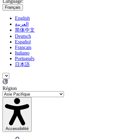
Language:
Français
English
العربية
简体中文
Deutsch
Español
Français
Italiano
Português
日本語
Région
Accessibilité