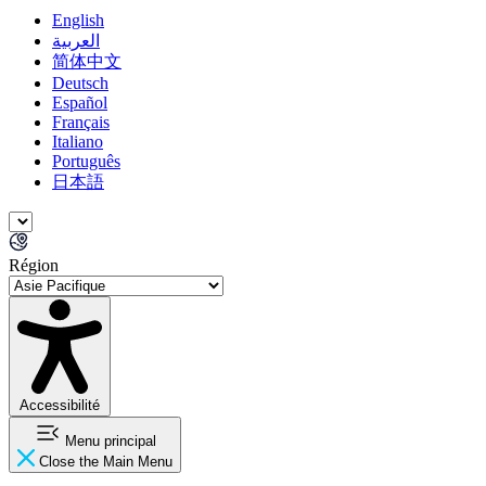
English
العربية
简体中文
Deutsch
Español
Français
Italiano
Português
日本語
Région
Accessibilité
Menu principal
Close the Main Menu