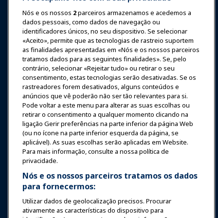
Nós e os nossos
2
parceiros armazenamos e acedemos a
Entrar
Junte-se Agora
dados pessoais, como dados de navegação ou
Prêmios
Carreiras
Contato
identificadores únicos, no seu dispositivo. Se selecionar
«Aceito», permite que as tecnologias de rastreio suportem
as finalidades apresentadas em «Nós e os nossos parceiros
Expos e Eventos
tratamos dados para as seguintes finalidades». Se, pelo
contrário, selecionar «Rejeitar tudo» ou retirar o seu
consentimento, estas tecnologias serão desativadas. Se os
Notícias & Diversão
rastreadores forem desativados, alguns conteúdos e
anúncios que vê poderão não ser tão relevantes para si.
Educação
Pode voltar a este menu para alterar as suas escolhas ou
retirar o consentimento a qualquer momento clicando na
ligação Gerir preferências na parte inferior da página Web
Segurança & Proteção
(ou no ícone na parte inferior esquerda da página, se
aplicável). As suas escolhas serão aplicadas em Website.
Para mais informação, consulte a nossa política de
Advocacia
privacidade.
Nós e os nossos parceiros tratamos os dados
para fornecermos:
Pesquisa e Relatórios
Utilizar dados de geolocalização precisos. Procurar
ativamente as características do dispositivo para
Sobre a IAAPA