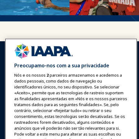
Preocupamo-nos com a sua privacidade
Nós e os nossos
2
parceiros armazenamos e acedemos a
Entrar
Junte-se Agora
dados pessoais, como dados de navegação ou
Prêmios
Carreiras
Contato
identificadores únicos, no seu dispositivo. Se selecionar
«Aceito», permite que as tecnologias de rastreio suportem
as finalidades apresentadas em «Nós e os nossos parceiros
Expos e Eventos
tratamos dados para as seguintes finalidades». Se, pelo
contrário, selecionar «Rejeitar tudo» ou retirar o seu
Notícias & Diversão
consentimento, estas tecnologias serão desativadas. Se os
rastreadores forem desativados, alguns conteúdos e
anúncios que vê poderão não ser tão relevantes para si.
Educação
Pode voltar a este menu para alterar as suas escolhas ou