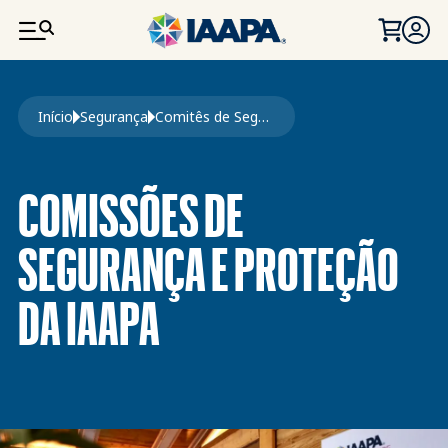
PASSAR PARA O CONTEÚDO PRINCIPAL
Navegação estrutural
Início
Segurança
Comitês de Segurança
COMISSÕES DE
SEGURANÇA E PROTEÇÃO
DA IAAPA