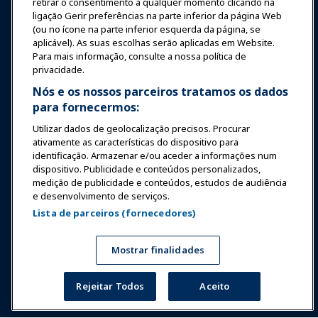
retirar o consentimento a qualquer momento clicando na
ligação Gerir preferências na parte inferior da página Web
Segurança & Proteção
(ou no ícone na parte inferior esquerda da página, se
aplicável). As suas escolhas serão aplicadas em Website.
Para mais informação, consulte a nossa política de
Advocacia
privacidade.
Nós e os nossos parceiros tratamos os dados
para fornecermos:
Pesquisa e Relatórios
Utilizar dados de geolocalização precisos. Procurar
ativamente as características do dispositivo para
Sobre a IAAPA
identificação. Armazenar e/ou aceder a informações num
dispositivo. Publicidade e conteúdos personalizados,
medição de publicidade e conteúdos, estudos de audiência
Parceiros
e desenvolvimento de serviços.
Lista de parceiros (fornecedores)
Copyright © 2026 Associação Internacional de Parques de
Diversões e Atrações. Todos os direitos reservados.
Política de Privacidade
Aviso de tradução
Mostrar finalidades
Termos de Serviço
Gerir preferências
Rejeitar Todos
Aceito