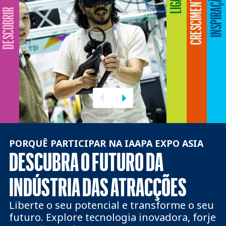
LIGAR
CRESCIMENTO
INSPIRAÇÃO
DESCOBRIR
PORQUÊ PARTICIPAR NA IAAPA EXPO ASIA
DESCUBRA O FUTURO DA
INDÚSTRIA DAS ATRACÇÕES
Liberte o seu potencial e transforme o seu
futuro. Explore tecnologia inovadora, forje