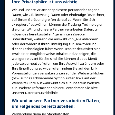
Ihre Privatsphäre ist uns wichtig
Wir und unsere
2
Partner speichern personenbezogene
Anmelden
Jetzt beitreten
Daten, wie z.B. Browsing-Daten oder eindeutige Bezeichner,
auf Ihrem Gerät und greifen darauf zu. Wenn Sie „Ich
Auszeichnungen
Karrieren
Kontakt
akzeptiere“ auswählen, können die Tracking-Technologien
die unter „Wir und unsere Partner verarbeiten Daten, um
Expos & Veranstaltungen
Folgendes bereitzustellen“ genannten Zwecke
unterstützen, während die Auswahl von „Alle ablehnen“
oder der Widerruf Ihrer Einwilligung zur Deaktivierung
News & Funwelt
dieser Technologien führt. Wenn Tracker deaktiviert sind,
erscheinen möglicherweise Inhalte und Anzeigen, die
weniger relevant für Sie sind. Sie können dieses Menü
Bildung
jederzeit erneut aufrufen, um Ihre Auswahl zu ändern oder
Ihre Einwilligung zu widerrufen, indem Sie auf den Link
Voreinstellungen verwalten unten auf der Webseite klicken
Sicherheit & Schutz
(bzw. auf das schwebende Symbol unten links auf der
Webseite). Ihre Auswahl wirkt sich auf unsere/n Website
aus. Weitere Informationen hierzu entnehmen Sie bitte
Plädoyer
unserer Datenschutzrichtlinie.
Wir und unsere Partner verarbeiten Daten,
Forschung & Berichte
um Folgendes bereitzustellen:
Verwendung genauer Standortdaten.