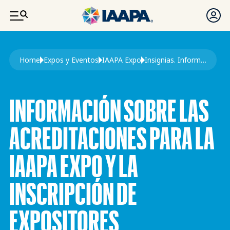
PASAR AL CONTENIDO PRINCIPAL
Ruta de navegación
Home
Expos y Eventos
IAAPA Expo
Insignias. Información Sobre La Inscripción de Expositores. IAAPA Expo
INFORMACIÓN SOBRE LAS
ACREDITACIONES PARA LA
IAAPA EXPO Y LA
INSCRIPCIÓN DE
EXPOSITORES