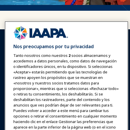
Nos preocupamos por tu privacidad
Tanto nosotros como nuestros
2
socios almacenamos y
accedemos a datos personales, como datos de navegación
Iniciar sesión
Únete ahora
o identificadores únicos, en tu dispositivo. Si seleccionas
Premios
Carreras
Contacto
«Aceptar» estarás permitiendo que las tecnologías de
rastreo apoyen los propósitos que se muestran en
«nosotros y nuestros socios tratamos datos para
Expos y Eventos
proporcionar», mientras que si seleccionas «Rechazar todo»
o retiras tu consentimiento, los deshabilitarás. Si se
deshabilitan los rastreadores, parte del contenido y los
Noticias y Funworld
anuncios que ves podrían dejar de ser relevantes para ti.
Puedes volver a acceder a este menú para cambiar tus
Educación
opciones o retirar el consentimiento en cualquier momento
haciendo clic en el enlace Gestionar las preferencias que
aparece en la parte inferior de la página web (o en el icono