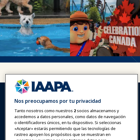
Nos preocupamos por tu privacidad
Tanto nosotros como nuestros
2
socios almacenamos y
accedemos a datos personales, como datos de navegación
Iniciar sesión
Únete ahora
o identificadores únicos, en tu dispositivo. Si seleccionas
Premios
Carreras
Contacto
«Aceptar» estarás permitiendo que las tecnologías de
rastreo apoyen los propósitos que se muestran en