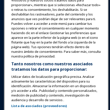
«nosotros y nuestros socios tratamos datos para
Expos y Eventos
proporcionar», mientras que si seleccionas «Rechazar todo»
o retiras tu consentimiento, los deshabilitarás. Si se
Noticias y Funworld
deshabilitan los rastreadores, parte del contenido y los
anuncios que ves podrían dejar de ser relevantes para ti.
Puedes volver a acceder a este menú para cambiar tus
Educación
opciones o retirar el consentimiento en cualquier momento
haciendo clic en el enlace Gestionar las preferencias que
aparece en la parte inferior de la página web (o en el icono
Seguridad y protección
flotante que hay en la parte del fondo a la izquierda de la
página web). Tus opciones tendrán efecto dentro de
nuestro ámbito de consentimiento. Para saber más, consulta
Defensa
nuestra política de privacidad.
Tanto nosotros como nuestros asociados
tratamos los datos para proporcionar:
Investigación y Reportes
Utilizar datos de localización geográfica precisa. Analizar
activamente las características del dispositivo para su
Acerca de IAAPA
identificación. Almacenar la información en un dispositivo
y/o acceder a ella . Publicidad y contenido personalizados,
medición de publicidad y contenido, investigación de
Socios
audiencia y desarrollo de servicios .
Lista de asociados (proveedores)
Copyright © 2026 Asociación Internacional de Parques de