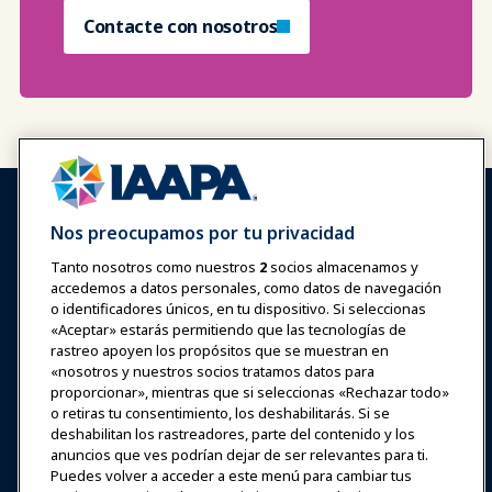
Contacte con nosotros
Nos preocupamos por tu privacidad
Tanto nosotros como nuestros
2
socios almacenamos y
accedemos a datos personales, como datos de navegación
Iniciar sesión
Únete ahora
o identificadores únicos, en tu dispositivo. Si seleccionas
Premios
Carreras
Contacto
«Aceptar» estarás permitiendo que las tecnologías de
rastreo apoyen los propósitos que se muestran en
«nosotros y nuestros socios tratamos datos para
Expos y Eventos
proporcionar», mientras que si seleccionas «Rechazar todo»
o retiras tu consentimiento, los deshabilitarás. Si se
deshabilitan los rastreadores, parte del contenido y los
Noticias y Funworld
anuncios que ves podrían dejar de ser relevantes para ti.
Puedes volver a acceder a este menú para cambiar tus