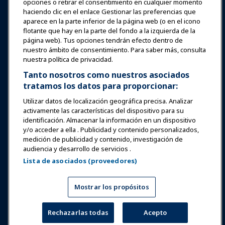
Educación
opciones o retirar el consentimiento en cualquier momento
haciendo clic en el enlace Gestionar las preferencias que
aparece en la parte inferior de la página web (o en el icono
Seguridad y protección
flotante que hay en la parte del fondo a la izquierda de la
página web). Tus opciones tendrán efecto dentro de
nuestro ámbito de consentimiento. Para saber más, consulta
Defensa
nuestra política de privacidad.
Tanto nosotros como nuestros asociados
tratamos los datos para proporcionar:
Investigación y Reportes
Utilizar datos de localización geográfica precisa. Analizar
activamente las características del dispositivo para su
Acerca de IAAPA
identificación. Almacenar la información en un dispositivo
y/o acceder a ella . Publicidad y contenido personalizados,
medición de publicidad y contenido, investigación de
Socios
audiencia y desarrollo de servicios .
Lista de asociados (proveedores)
Copyright © 2026 Asociación Internacional de Parques de
Atracciones y Atracciones. Todos los derechos reservados.
Política de Privacidad
Aviso de traducción
Mostrar los propósitos
Términos de Servicio
Gestionar las preferencias
Rechazarlas todas
Acepto