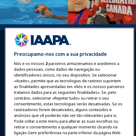
Preocupamo-nos com a sua privacidade
Nós e os nossos
2
parceiros armazenamos e acedemos a
Entrar
Junte-se Agora
dados pessoais, como dados de navegação ou
Prêmios
Carreiras
Contato
identificadores únicos, no seu dispositivo. Se selecionar
«Aceito», permite que as tecnologias de rastreio suportem
as finalidades apresentadas em «Nós e os nossos parceiros
Expos e Eventos
tratamos dados para as seguintes finalidades». Se, pelo
contrário, selecionar «Rejeitar tudo» ou retirar o seu
Notícias & Diversão
consentimento, estas tecnologias serão desativadas. Se os
rastreadores forem desativados, alguns conteúdos e
anúncios que vê poderão não ser tão relevantes para si.
Educação
Pode voltar a este menu para alterar as suas escolhas ou
retirar o consentimento a qualquer momento clicando na
ligação Gerir preferências na parte inferior da página Web