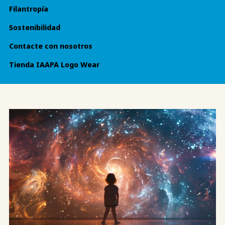
Filantropía
Sostenibilidad
Contacte con nosotros
Tienda IAAPA Logo Wear
Misión Visión