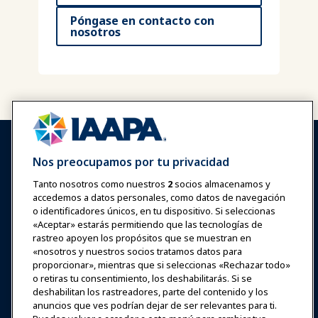
Póngase en contacto con
nosotros
Nos preocupamos por tu privacidad
Tanto nosotros como nuestros
2
socios almacenamos y
accedemos a datos personales, como datos de navegación
Iniciar sesión
Únete ahora
o identificadores únicos, en tu dispositivo. Si seleccionas
Premios
Carreras
Contacto
«Aceptar» estarás permitiendo que las tecnologías de
rastreo apoyen los propósitos que se muestran en
«nosotros y nuestros socios tratamos datos para
Expos y Eventos
proporcionar», mientras que si seleccionas «Rechazar todo»
o retiras tu consentimiento, los deshabilitarás. Si se
deshabilitan los rastreadores, parte del contenido y los
Noticias y Funworld
anuncios que ves podrían dejar de ser relevantes para ti.