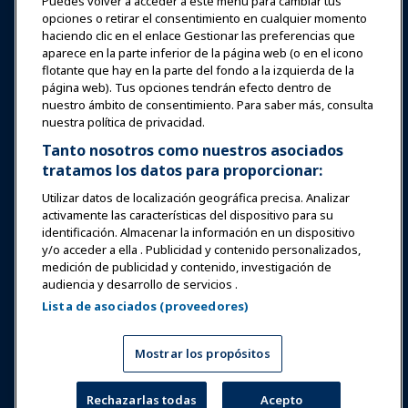
Puedes volver a acceder a este menú para cambiar tus
Educación
opciones o retirar el consentimiento en cualquier momento
haciendo clic en el enlace Gestionar las preferencias que
aparece en la parte inferior de la página web (o en el icono
Seguridad y protección
flotante que hay en la parte del fondo a la izquierda de la
página web). Tus opciones tendrán efecto dentro de
nuestro ámbito de consentimiento. Para saber más, consulta
Defensa
nuestra política de privacidad.
Tanto nosotros como nuestros asociados
tratamos los datos para proporcionar:
Investigación y Reportes
Utilizar datos de localización geográfica precisa. Analizar
activamente las características del dispositivo para su
Acerca de IAAPA
identificación. Almacenar la información en un dispositivo
y/o acceder a ella . Publicidad y contenido personalizados,
medición de publicidad y contenido, investigación de
Socios
audiencia y desarrollo de servicios .
Lista de asociados (proveedores)
Copyright © 2026 Asociación Internacional de Parques de
Atracciones y Atracciones. Todos los derechos reservados.
Política de Privacidad
Aviso de traducción
Mostrar los propósitos
Términos de Servicio
Gestionar las preferencias
Rechazarlas todas
Acepto