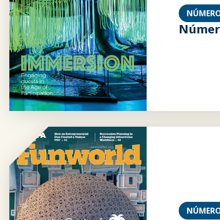
NÚMERO
Número
NÚMERO