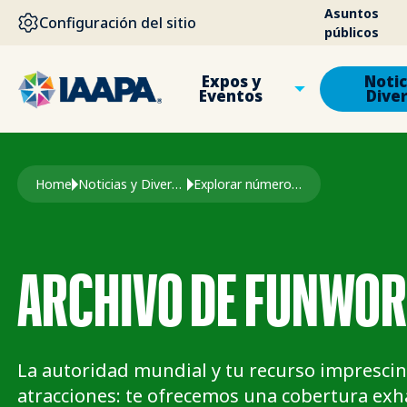
PASAR AL CONTENIDO PRINCIPAL
Asuntos
Configuración del sitio
públicos
Expos y
Notic
Eventos
Dive
Ruta de navegación
Home
Noticias y Diversión
Explorar números anteriores
ARCHIVO DE FUNWO
La autoridad mundial y tu recurso imprescind
atracciones: te ofrecemos una cobertura exh