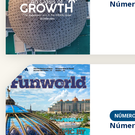
Número
NÚMERO
Número