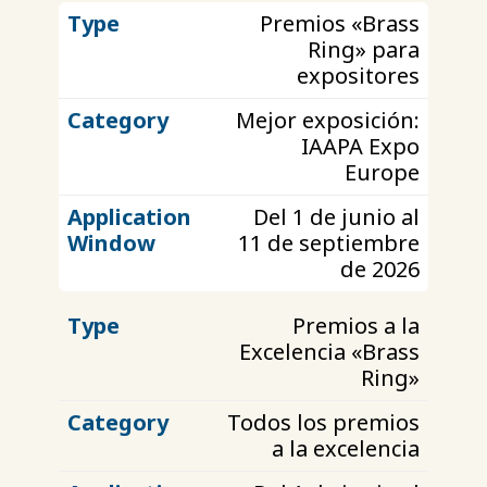
Premios «Brass
Plazo de
Tipo
Categoría
inscripción
Ring» para
expositores
Mejor exposición:
IAAPA Expo
Europe
Del 1 de junio al
11 de septiembre
de 2026
Premios a la
Excelencia «Brass
Ring»
Todos los premios
a la excelencia