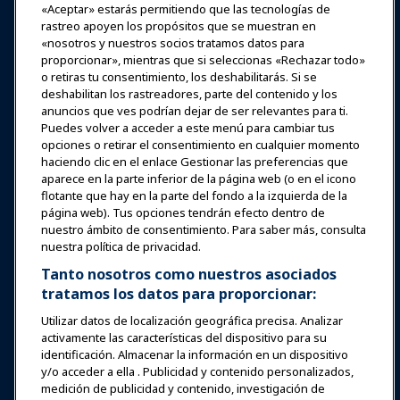
Premios
Carreras
Contacto
«Aceptar» estarás permitiendo que las tecnologías de
rastreo apoyen los propósitos que se muestran en
«nosotros y nuestros socios tratamos datos para
Expos y Eventos
proporcionar», mientras que si seleccionas «Rechazar todo»
o retiras tu consentimiento, los deshabilitarás. Si se
Noticias y Funworld
deshabilitan los rastreadores, parte del contenido y los
anuncios que ves podrían dejar de ser relevantes para ti.
Puedes volver a acceder a este menú para cambiar tus
Educación
opciones o retirar el consentimiento en cualquier momento
haciendo clic en el enlace Gestionar las preferencias que
aparece en la parte inferior de la página web (o en el icono
Seguridad y protección
flotante que hay en la parte del fondo a la izquierda de la
página web). Tus opciones tendrán efecto dentro de
nuestro ámbito de consentimiento. Para saber más, consulta
Defensa
nuestra política de privacidad.
Tanto nosotros como nuestros asociados
tratamos los datos para proporcionar:
Investigación y Reportes
Utilizar datos de localización geográfica precisa. Analizar
activamente las características del dispositivo para su
Acerca de IAAPA
identificación. Almacenar la información en un dispositivo
y/o acceder a ella . Publicidad y contenido personalizados,
medición de publicidad y contenido, investigación de
Socios