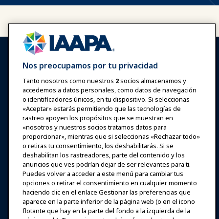
Nos preocupamos por tu privacidad
Tanto nosotros como nuestros
2
socios almacenamos y
accedemos a datos personales, como datos de navegación
Iniciar sesión
Únete ahora
o identificadores únicos, en tu dispositivo. Si seleccionas
Premios
Carreras
Contacto
«Aceptar» estarás permitiendo que las tecnologías de
rastreo apoyen los propósitos que se muestran en
«nosotros y nuestros socios tratamos datos para
Expos y Eventos
proporcionar», mientras que si seleccionas «Rechazar todo»
o retiras tu consentimiento, los deshabilitarás. Si se
Noticias y Funworld
deshabilitan los rastreadores, parte del contenido y los
anuncios que ves podrían dejar de ser relevantes para ti.
Puedes volver a acceder a este menú para cambiar tus
Educación
opciones o retirar el consentimiento en cualquier momento
haciendo clic en el enlace Gestionar las preferencias que
aparece en la parte inferior de la página web (o en el icono
Seguridad y protección
flotante que hay en la parte del fondo a la izquierda de la