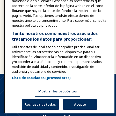
haciendo clic en el enlace Gestionar las preferencias que
aparece en la parte inferior de la página web (o en el icono
flotante que hay en la parte del fondo a la izquierda de la
página web). Tus opciones tendrán efecto dentro de
Responda a nuestra encuesta de 5
nuestro ámbito de consentimiento. Para saber más, consulta
minutos
nuestra política de privacidad.
Tanto nosotros como nuestros asociados
Envíe sus comentarios
tratamos los datos para proporcionar:
Utilizar datos de localización geográfica precisa. Analizar
Póngase en contacto con nosotros
activamente las características del dispositivo para su
identificación. Almacenar la información en un dispositivo
y/o acceder a ella . Publicidad y contenido personalizados,
medición de publicidad y contenido, investigación de
audiencia y desarrollo de servicios .
Lista de asociados (proveedores)
Mostrar los propósitos
Conecta con las historias
Rechazarlas todas
Acepto
reales que hay detrás de la