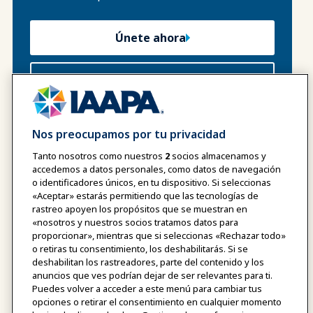
Únete ahora
Ventajas para los miembros
Nos preocupamos por tu privacidad
Tanto nosotros como nuestros
2
socios almacenamos y
accedemos a datos personales, como datos de navegación
o identificadores únicos, en tu dispositivo. Si seleccionas
Díganos lo que piensa
«Aceptar» estarás permitiendo que las tecnologías de
rastreo apoyen los propósitos que se muestran en
Sus comentarios son anónimos y sólo los utilizaremos
«nosotros y nuestros socios tratamos datos para
para mejorar este sitio web y los servicios para
proporcionar», mientras que si seleccionas «Rechazar todo»
miembros de IAAPA
o retiras tu consentimiento, los deshabilitarás. Si se
¿Le ha resultado útil esta página?
deshabilitan los rastreadores, parte del contenido y los
anuncios que ves podrían dejar de ser relevantes para ti.
Sí
No
Puedes volver a acceder a este menú para cambiar tus
opciones o retirar el consentimiento en cualquier momento