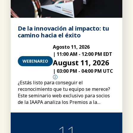
De la innovación al impacto: tu
camino hacia el éxito
Agosto 11, 2026
|
11:00 AM
-
12:00 PM EDT
August 11, 2026
WEBINARIO
|
03:00 PM
-
04:00 PM UTC
¿Estás listo para conseguir el
reconocimiento que tu equipo se merece?
Este seminario web exclusivo para socios
de la IAAPA analiza los Premios a la
Excelencia «Brass Ring» de la IAAPA,
incluyendo las categorías, los requisitos de
participación, el proceso de presentación
11
de candidaturas y consejos para elaborar