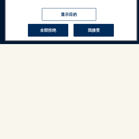
展览和活动
显示目的
新闻与乐趣世界
全部拒绝
我接受
教育
安全与保障
倡导
研究与报告
关于IAAPA
合作伙伴