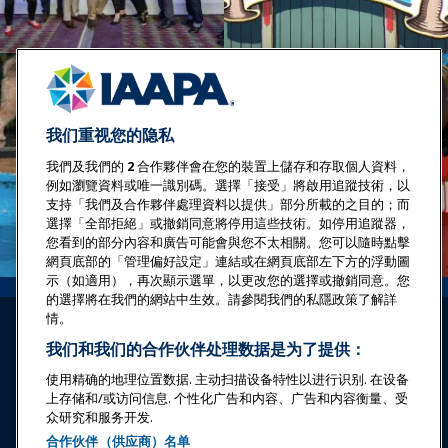
我们重视您的隐私
我們及我們的
2
合作夥伴會在您的裝置上儲存和存取個人資料，
例如瀏覽資料或唯一識別碼。選擇「接受」將啟用追蹤技術，以
支持「我們及合作夥伴處理資料以提供」部分所載的之目的；而
選擇「全部拒絕」或撤銷同意將停用這些技術。如停用追蹤器，
您看到的部分內容和廣告可能會與您不太相關。您可以隨時點擊
網頁底部的「管理偏好設定」連結或在網頁底部左下方的浮動圖
示（如適用），再次顯示選單，以更改您的選擇或撤銷同意。您
的選擇將在我們的網站中生效。請參閱我們的私隱政策了解詳
情。
我们和我们的合作伙伴处理数据是为了提供：
使用精确的地理位置数据. 主动扫描设备特性以进行识别. 在设备
上存储和/或访问信息. 个性化广告和内容、广告和内容衡量、受
登录
立即加入
众研究和服务开发.
合作伙伴（供应商）名单
奖项
职业
联系