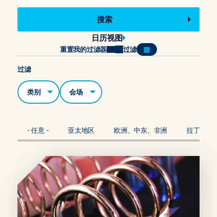
日历视图
重置我的过滤器
过滤
过滤
类别
场地
- 任意 -
亚太地区
欧洲、中东、非洲
拉丁美洲