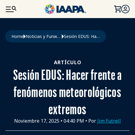
PASAR AL CONTENIDO PRINCIPAL
Ruta de navegación
Home
Noticias y Funworld
Sesión EDUS: Hacer Frente a Fenómenos Meteorológicos Extremos
ARTÍCULO
Sesión EDUS: Hacer frente a
fenómenos meteorológicos
extremos
Noviembre 17, 2025
•
04:40 PM
• Por
Jim Futrell