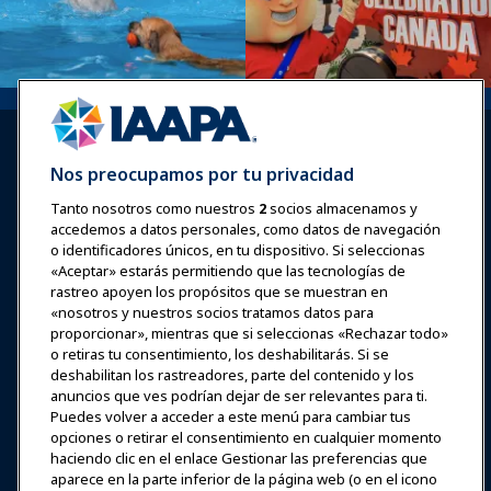
Nos preocupamos por tu privacidad
Tanto nosotros como nuestros
2
socios almacenamos y
accedemos a datos personales, como datos de navegación
Iniciar sesión
Únete ahora
o identificadores únicos, en tu dispositivo. Si seleccionas
Premios
Carreras
Contacto
«Aceptar» estarás permitiendo que las tecnologías de
rastreo apoyen los propósitos que se muestran en
«nosotros y nuestros socios tratamos datos para
Expos y Eventos
proporcionar», mientras que si seleccionas «Rechazar todo»
o retiras tu consentimiento, los deshabilitarás. Si se
deshabilitan los rastreadores, parte del contenido y los
Noticias y Funworld
anuncios que ves podrían dejar de ser relevantes para ti.
Puedes volver a acceder a este menú para cambiar tus
Educación
opciones o retirar el consentimiento en cualquier momento
haciendo clic en el enlace Gestionar las preferencias que
aparece en la parte inferior de la página web (o en el icono