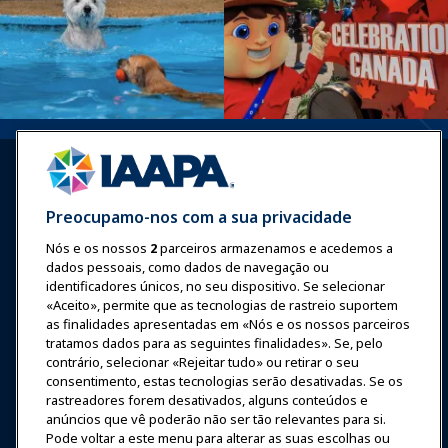
Preocupamo-nos com a sua privacidade
Nós e os nossos
2
parceiros armazenamos e acedemos a
Entrar
Junte-se Agora
dados pessoais, como dados de navegação ou
Prêmios
Carreiras
Contato
identificadores únicos, no seu dispositivo. Se selecionar
«Aceito», permite que as tecnologias de rastreio suportem
as finalidades apresentadas em «Nós e os nossos parceiros
Expos e Eventos
tratamos dados para as seguintes finalidades». Se, pelo
contrário, selecionar «Rejeitar tudo» ou retirar o seu
consentimento, estas tecnologias serão desativadas. Se os
Notícias & Diversão
rastreadores forem desativados, alguns conteúdos e
anúncios que vê poderão não ser tão relevantes para si.
Educação
Pode voltar a este menu para alterar as suas escolhas ou