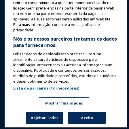
retirar o consentimento a qualquer momento clicando na
ligação Gerir preferências na parte inferior da página Web
Segurança & Proteção
(ou no ícone na parte inferior esquerda da página, se
aplicável). As suas escolhas serão aplicadas em Website.
Para mais informação, consulte a nossa política de
Advocacia
privacidade.
Nós e os nossos parceiros tratamos os dados
para fornecermos:
Pesquisa e Relatórios
Utilizar dados de geolocalização precisos. Procurar
ativamente as características do dispositivo para
Sobre a IAAPA
identificação. Armazenar e/ou aceder a informações num
dispositivo. Publicidade e conteúdos personalizados,
medição de publicidade e conteúdos, estudos de audiência
Parceiros
e desenvolvimento de serviços.
Lista de parceiros (fornecedores)
Copyright © 2026 Associação Internacional de Parques de
Diversões e Atrações. Todos os direitos reservados.
Política de Privacidade
Aviso de tradução
Mostrar finalidades
Termos de Serviço
Gerir preferências
Rejeitar Todos
Aceito