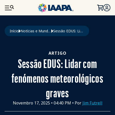
PASSAR PARA O CONTEÚDO PRINCIPAL
Navegação estrutural
Início
Notícias e Mundo Da Diversão
Sessão EDUS: Lidar Com Fenómenos Meteorológicos Graves
ARTIGO
Sessão EDUS: Lidar com
fenómenos meteorológicos
graves
Novembro 17, 2025
•
04:40 PM
• Por
Jim Futrell