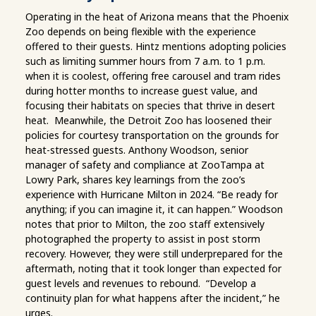
Operating in the heat of Arizona means that the Phoenix
Zoo depends on being flexible with the experience
offered to their guests. Hintz mentions adopting policies
such as limiting summer hours from 7 a.m. to 1 p.m.
when it is coolest, offering free carousel and tram rides
during hotter months to increase guest value, and
focusing their habitats on species that thrive in desert
heat. Meanwhile, the Detroit Zoo has loosened their
policies for courtesy transportation on the grounds for
heat-stressed guests. Anthony Woodson, senior
manager of safety and compliance at ZooTampa at
Lowry Park, shares key learnings from the zoo’s
experience with Hurricane Milton in 2024. “Be ready for
anything; if you can imagine it, it can happen.” Woodson
notes that prior to Milton, the zoo staff extensively
photographed the property to assist in post storm
recovery. However, they were still underprepared for the
aftermath, noting that it took longer than expected for
guest levels and revenues to rebound. “Develop a
continuity plan for what happens after the incident,” he
urges.