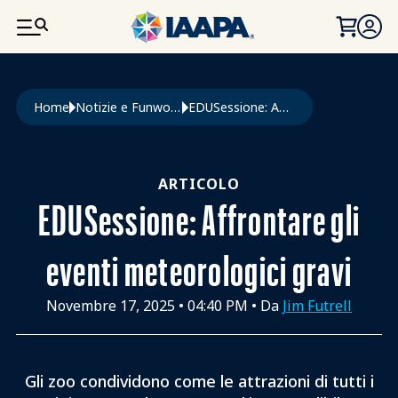
SALTA AL CONTENUTO PRINCIPALE
Briciole di pane
Home
Notizie e Funworld
EDUSessione: Affrontare Gli Eventi Meteorologici Gravi
ARTICOLO
EDUSessione: Affrontare gli
eventi meteorologici gravi
Novembre 17, 2025
•
04:40 PM
• Da
Jim Futrell
Gli zoo condividono come le attrazioni di tutti i