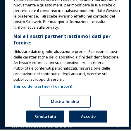
Accedi
Unisciti ora
nuovamente a questo menu per modificare le tue scelte o
per revocare il consenso in qualsiasi momento dalle Gestisci
Premi
Carriere
Contatto
le preferenze. Tali scelte avranno effetto nel contesto del
nostro Sito web. Per maggiori informazioni, consulta
Esposizioni & Eventi
l'Informativa sulla privacy.
Noi e i nostri partner trattiamo i dati per
fornire:
Notizie & Funworld
Utilizzare dati di geolocalizzazione precisi. Scansione attiva
delle caratteristiche del dispositivo ai fini dell’identificazione.
Educazione
Archiviare informazioni su dispositivo e/o accedervi.
Pubblicità e contenuti personalizzati, misurazione delle
prestazioni dei contenuti e degli annunci, ricerche sul
Sicurezza & Protezione
pubblico, sviluppo di servizi .
Elenco dei partner (fornitori)
Difesa
Mostra finalità
Ricerca e Rapporti
Rifiuta tutti
Accetto
Informazioni su IAAPA