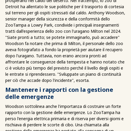
prosperano nel caldo del deserto. Nel frattempo, lo zoo di
Detroit ha allentato le sue politiche per il trasporto di cortesia
sul terreno per gli ospiti stressati dal caldo. Anthony Woodson,
senior manager della sicurezza e della conformità dello
ZooTampa a Lowry Park, condivide i principali insegnamenti
tratti dall'esperienza dello zoo con l'uragano Milton nel 2024.
"Siate pronti a tutto; se potete immaginarlo, può accadere"
Woodson fa notare che prima di Milton, il personale dello zoo
aveva fotografato a fondo la proprietà per aiutare il recupero
dopo l'uragano. Tuttavia, non erano ancora pronti ad
affrontare le conseguenze della tempesta e hanno notato che
ci è voluto più tempo del previsto perché il livello degli ospiti e
le entrate si riprendessero. "Sviluppate un piano di continuità
per ciò che accade dopo l'incidente", esorta.
Mantenere i rapporti con la gestione
delle emergenze
Woodson sottolinea anche l'importanza di costruire un forte
rapporto con la gestione delle emergenze. Lo ZooTampa ha
perso l'energia elettrica primaria e di riserva per diversi giorni e
rischiava di perdere le scorte di cibo. Una chiamata alla
gestione delle emergenze ha portato alla consegna di un