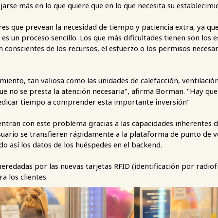
ijarse más en lo que quiere que en lo que necesita su establecimi
es que prevean la necesidad de tiempo y paciencia extra, ya qu
s un proceso sencillo. Los que más dificultades tienen son los 
 conscientes de los recursos, el esfuerzo o los permisos necesa
amiento, tan valiosa como las unidades de calefacción, ventilació
que no se presta la atención necesaria", afirma Borman. "Hay qu
 dedicar tiempo a comprender esta importante inversión"
ntran con este problema gracias a las capacidades inherentes de
suario se transfieren rápidamente a la plataforma de punto de 
o así los datos de los huéspedes en el backend.
 heredadas por las nuevas tarjetas RFID (identificación por rad
a los clientes.