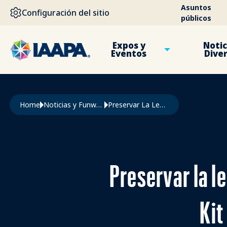
PASAR AL CONTENIDO PRINCIPAL
Asuntos
Configuración del sitio
públicos
Expos y
Notic
Eventos
Dive
Ruta de navegación
Home
Noticias y Funworld
Preservar La Lealtad y La Nostalgia de Los Huéspedes Con El Kit de Migración Legacy de Semnox
Preservar la le
Kit