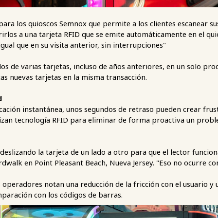
ara los quioscos Semnox que permite a los clientes escanear sus
erirlos a una tarjeta RFID que se emite automáticamente en el qu
al que en su visita anterior, sin interrupciones"
os de varias tarjetas, incluso de años anteriores, en un solo pro
as nuevas tarjetas en la misma transacción.
d
ación instantánea, unos segundos de retraso pueden crear frustr
ilizan tecnología RFID para eliminar de forma proactiva un pro
 deslizando la tarjeta de un lado a otro para que el lector funcion
dwalk en Point Pleasant Beach, Nueva Jersey. "Eso no ocurre con
operadores notan una reducción de la fricción con el usuario y 
omparación con los códigos de barras.