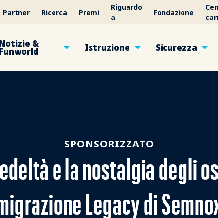
Riguardo
Cen
Partner
Ricerca
Premi
Fondazione
a
car
Notizie &
Istruzione
Sicurezza
Funworld
SPONSORIZZATO
deltà e la nostalgia degli osp
migrazione Legacy di Semno