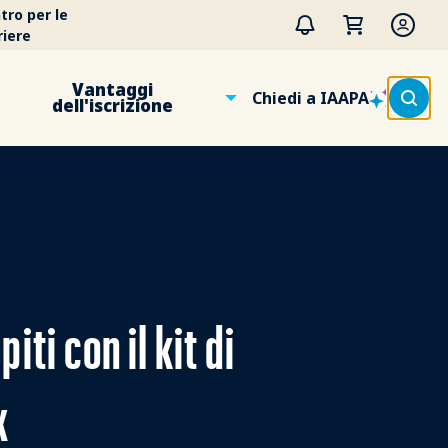
tro per le
riere
Vantaggi
Chiedi a IAAPA
dell'iscrizione
iti con il kit di
x