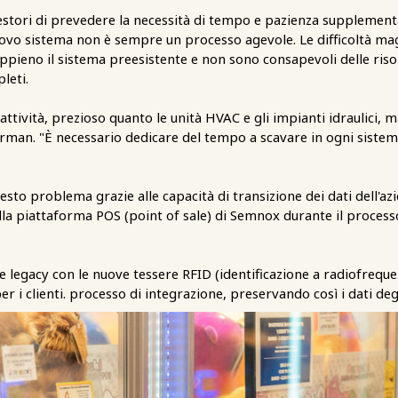
estori di prevedere la necessità di tempo e pazienza supplementa
ovo sistema non è sempre un processo agevole. Le difficoltà ma
ieno il sistema preesistente e non sono consapevoli delle risor
leti.
attività, prezioso quanto le unità HVAC e gli impianti idraulici, m
rman. "È necessario dedicare del tempo a scavare in ogni sistem
sto problema grazie alle capacità di transizione dei dati dell'azi
la piattaforma POS (point of sale) di Semnox durante il process
re legacy con le nuove tessere RFID (identificazione a radiofrequ
 i clienti. processo di integrazione, preservando così i dati degl