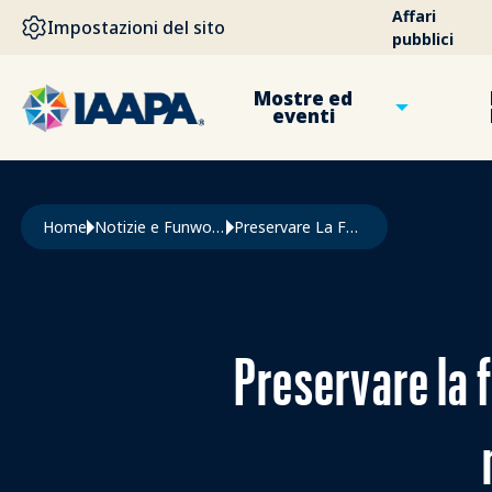
SALTA AL CONTENUTO PRINCIPALE
Affari
Impostazioni del sito
pubblici
Mostre ed
eventi
Briciole di pane
Home
Notizie e Funworld
Preservare La Fedeltà e La Nostalgia Degli Ospiti Con Il Kit di Migrazione Legacy di Semnox
Preservare la fe