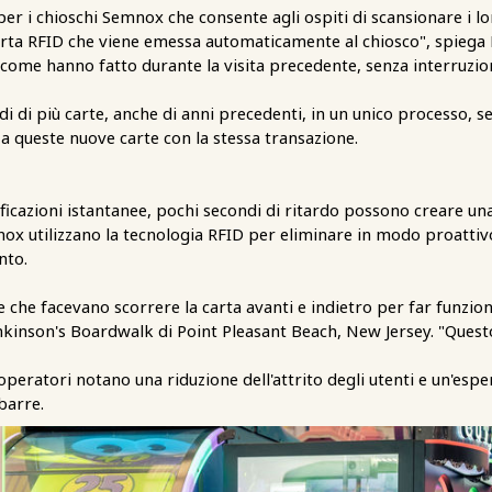
 i chioschi Semnox che consente agli ospiti di scansionare i loro 
a carta RFID che viene emessa automaticamente al chiosco", spiega
ome hanno fatto durante la visita precedente, senza interruzio
di di più carte, anche di anni precedenti, in un unico processo, s
 queste nuove carte con la stessa transazione.
icazioni istantanee, pochi secondi di ritardo possono creare un
Semnox utilizzano la tecnologia RFID per eliminare in modo proat
nto.
 che facevano scorrere la carta avanti e indietro per far funziona
enkinson's Boardwalk di Point Pleasant Beach, New Jersey. "Quest
peratori notano una riduzione dell'attrito degli utenti e un'esper
 barre.