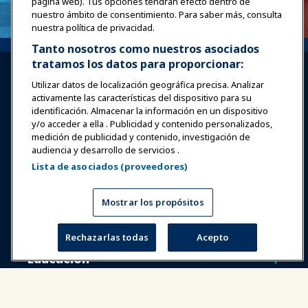
página web). Tus opciones tendrán efecto dentro de
nuestro ámbito de consentimiento. Para saber más, consulta
nuestra política de privacidad.
Tanto nosotros como nuestros asociados
tratamos los datos para proporcionar:
Utilizar datos de localización geográfica precisa. Analizar
activamente las características del dispositivo para su
identificación. Almacenar la información en un dispositivo
y/o acceder a ella . Publicidad y contenido personalizados,
Iniciar sesión
Únete ahora
medición de publicidad y contenido, investigación de
audiencia y desarrollo de servicios .
Premios
Carreras
Contacto
Lista de asociados (proveedores)
Expos y Eventos
Mostrar los propósitos
Noticias y Funworld
Rechazarlas todas
Acepto
Educación
Seguridad y protección