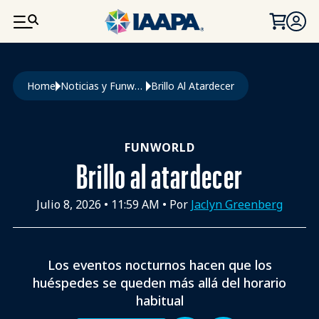
PASAR AL CONTENIDO PRINCIPAL
Ruta de navegación
Home
Noticias y Funworld
Brillo Al Atardecer
FUNWORLD
Brillo al atardecer
Julio 8, 2026
•
11:59 AM
• Por
Jaclyn Greenberg
Los eventos nocturnos hacen que los
huéspedes se queden más allá del horario
habitual