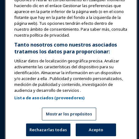
haciendo clic en el enlace Gestionar las preferencias que
Iniciar sesión
Únete ahora
aparece en la parte inferior de la página web (o en el icono
flotante que hay en la parte del fondo a la izquierda de la
Premios
Carreras
Contacto
página web). Tus opciones tendrán efecto dentro de
nuestro ámbito de consentimiento. Para saber más, consulta
Expos y Eventos
nuestra política de privacidad.
Tanto nosotros como nuestros asociados
tratamos los datos para proporcionar:
Noticias y Funworld
Utilizar datos de localización geográfica precisa. Analizar
activamente las características del dispositivo para su
Educación
identificación. Almacenar la información en un dispositivo
y/o acceder a ella . Publicidad y contenido personalizados,
medición de publicidad y contenido, investigación de
Seguridad y protección
audiencia y desarrollo de servicios .
Lista de asociados (proveedores)
Defensa
Mostrar los propósitos
Investigación y Reportes
Rechazarlas todas
Acepto