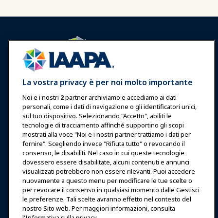
Accedi
Unisciti ora
La vostra privacy è per noi molto importante
Premi
Carriere
Contatto
Noi e i nostri
2
partner archiviamo e accediamo ai dati
personali, come i dati di navigazione o gli identificatori unici,
Esposizioni & Eventi
sul tuo dispositivo. Selezionando "Accetto", abiliti le
tecnologie di tracciamento affinché supportino gli scopi
Notizie & Funworld
mostrati alla voce "Noi e i nostri partner trattiamo i dati per
fornire". Scegliendo invece "Rifiuta tutto" o revocando il
consenso, le disabiliti. Nel caso in cui queste tecnologie
Educazione
dovessero essere disabilitate, alcuni contenuti e annunci
visualizzati potrebbero non essere rilevanti. Puoi accedere
nuovamente a questo menu per modificare le tue scelte o
Sicurezza & Protezione
per revocare il consenso in qualsiasi momento dalle Gestisci
le preferenze. Tali scelte avranno effetto nel contesto del
nostro Sito web. Per maggiori informazioni, consulta
Difesa
l'Informativa sulla privacy.