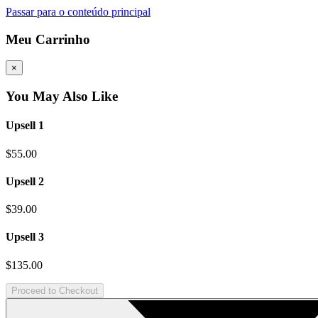
Passar para o conteúdo principal
Meu Carrinho
×
You May Also Like
Upsell 1
$55.00
Upsell 2
$39.00
Upsell 3
$135.00
Proceed to Checkout