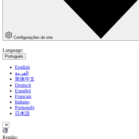
Configurações do site
Language:
Português
English
العربية
简体中文
Deutsch
Español
Français
Italiano
Português
日本語
Região: