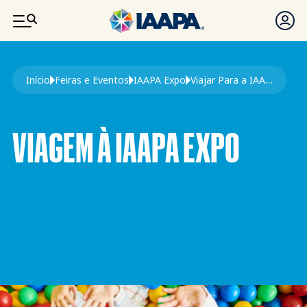
PASSAR PARA O CONTEÚDO PRINCIPAL
Navegação estrutural
Início
Feiras e Eventos
IAAPA Expo
Viajar Para a IAAPA Expo
VIAGEM À IAAPA EXPO