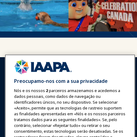
Preocupamo-nos com a sua privacidade
Nós e os nossos
2
parceiros armazenamos e acedemos a
Entrar
Junte-se Agora
dados pessoais, como dados de navegação ou
Prêmios
Carreiras
Contato
identificadores únicos, no seu dispositivo. Se selecionar
«Aceito», permite que as tecnologias de rastreio suportem
as finalidades apresentadas em «Nós e os nossos parceiros
Expos e Eventos
tratamos dados para as seguintes finalidades». Se, pelo
contrário, selecionar «Rejeitar tudo» ou retirar o seu
Notícias & Diversão
consentimento, estas tecnologias serão desativadas. Se os