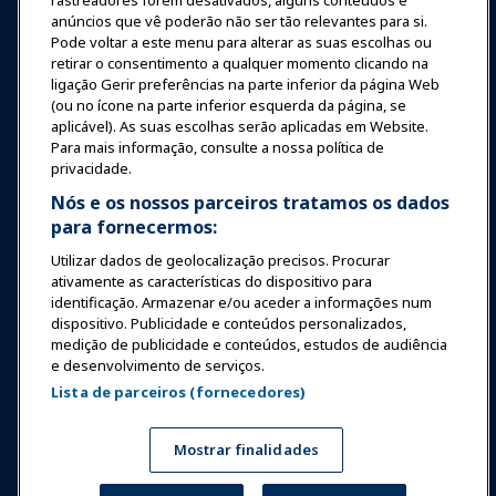
rastreadores forem desativados, alguns conteúdos e
anúncios que vê poderão não ser tão relevantes para si.
Educação
Pode voltar a este menu para alterar as suas escolhas ou
retirar o consentimento a qualquer momento clicando na
ligação Gerir preferências na parte inferior da página Web
Segurança & Proteção
(ou no ícone na parte inferior esquerda da página, se
aplicável). As suas escolhas serão aplicadas em Website.
Para mais informação, consulte a nossa política de
Advocacia
privacidade.
Nós e os nossos parceiros tratamos os dados
para fornecermos:
Pesquisa e Relatórios
Utilizar dados de geolocalização precisos. Procurar
ativamente as características do dispositivo para
Sobre a IAAPA
identificação. Armazenar e/ou aceder a informações num
dispositivo. Publicidade e conteúdos personalizados,
medição de publicidade e conteúdos, estudos de audiência
Parceiros
e desenvolvimento de serviços.
Lista de parceiros (fornecedores)
Copyright © 2026 Associação Internacional de Parques de
Diversões e Atrações. Todos os direitos reservados.
Política de Privacidade
Aviso de tradução
Mostrar finalidades