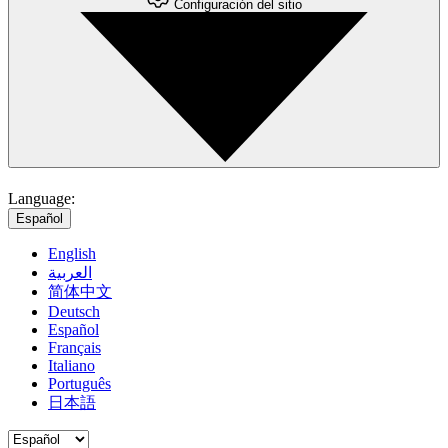
Configuración del sitio
Language:
Español
English
العربية
简体中文
Deutsch
Español
Français
Italiano
Português
日本語