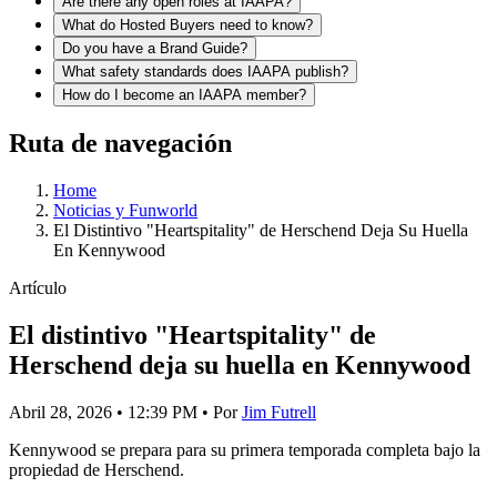
Are there any open roles at IAAPA?
What do Hosted Buyers need to know?
Do you have a Brand Guide?
What safety standards does IAAPA publish?
How do I become an IAAPA member?
Ruta de navegación
Home
Noticias y Funworld
El Distintivo "Heartspitality" de Herschend Deja Su Huella
En Kennywood
Artículo
El distintivo "Heartspitality" de
Herschend deja su huella en Kennywood
Abril 28, 2026
•
12:39 PM
• Por
Jim Futrell
Kennywood se prepara para su primera temporada completa bajo la
propiedad de Herschend.