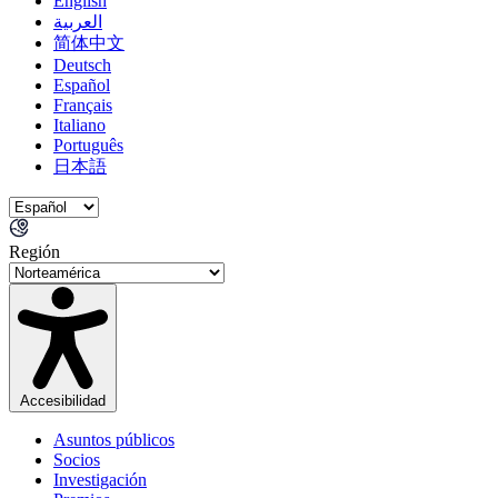
English
العربية
简体中文
Deutsch
Español
Français
Italiano
Português
日本語
Región
Accesibilidad
Asuntos públicos
Socios
Investigación