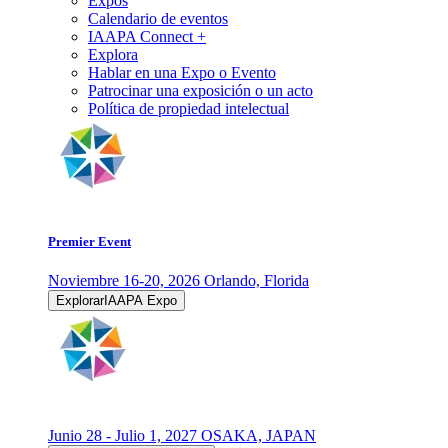
Expos
Calendario de eventos
IAAPA Connect +
Explora
Hablar en una Expo o Evento
Patrocinar una exposición o un acto
Política de propiedad intelectual
Premier Event
Noviembre 16-20, 2026
Orlando, Florida
ExplorarIAAPA Expo
Junio 28 - Julio 1, 2027
OSAKA, JAPAN