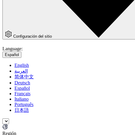
Configuración del sitio
Language:
Español
English
العربية
简体中文
Deutsch
Español
Français
Italiano
Português
日本語
Región