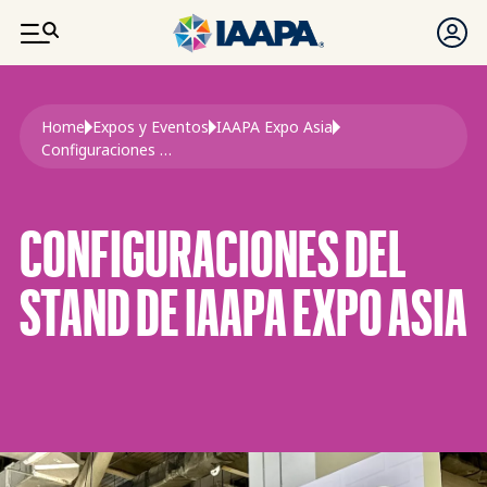
PASAR AL CONTENIDO PRINCIPAL
Ruta de navegación
Home
Expos y Eventos
IAAPA Expo Asia
Configuraciones de Los Stands de Expo Asia
CONFIGURACIONES DEL
STAND DE IAAPA EXPO ASIA