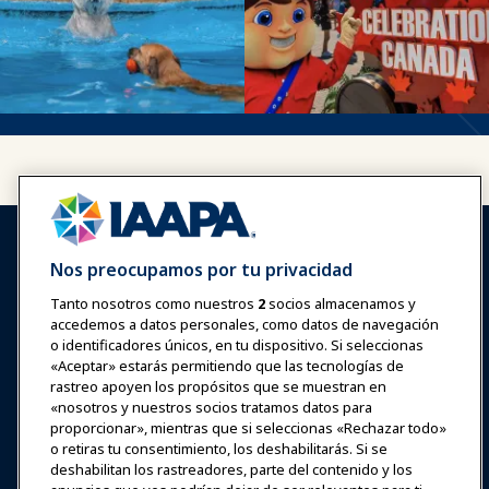
Nos preocupamos por tu privacidad
Tanto nosotros como nuestros
2
socios almacenamos y
accedemos a datos personales, como datos de navegación
Iniciar sesión
Únete ahora
o identificadores únicos, en tu dispositivo. Si seleccionas
Premios
Carreras
Contacto
«Aceptar» estarás permitiendo que las tecnologías de
rastreo apoyen los propósitos que se muestran en
«nosotros y nuestros socios tratamos datos para
Expos y Eventos
proporcionar», mientras que si seleccionas «Rechazar todo»
o retiras tu consentimiento, los deshabilitarás. Si se
Noticias y Funworld
deshabilitan los rastreadores, parte del contenido y los