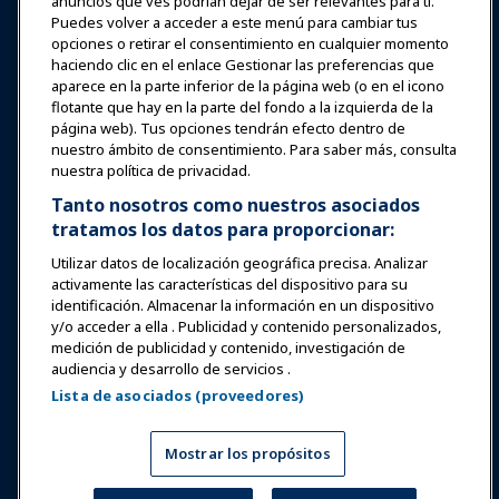
anuncios que ves podrían dejar de ser relevantes para ti.
Puedes volver a acceder a este menú para cambiar tus
Educación
opciones o retirar el consentimiento en cualquier momento
haciendo clic en el enlace Gestionar las preferencias que
aparece en la parte inferior de la página web (o en el icono
Seguridad y protección
flotante que hay en la parte del fondo a la izquierda de la
página web). Tus opciones tendrán efecto dentro de
nuestro ámbito de consentimiento. Para saber más, consulta
Defensa
nuestra política de privacidad.
Tanto nosotros como nuestros asociados
tratamos los datos para proporcionar:
Investigación y Reportes
Utilizar datos de localización geográfica precisa. Analizar
activamente las características del dispositivo para su
Acerca de IAAPA
identificación. Almacenar la información en un dispositivo
y/o acceder a ella . Publicidad y contenido personalizados,
medición de publicidad y contenido, investigación de
Socios
audiencia y desarrollo de servicios .
Lista de asociados (proveedores)
Copyright © 2026 Asociación Internacional de Parques de
Atracciones y Atracciones. Todos los derechos reservados.
Política de Privacidad
Aviso de traducción
Mostrar los propósitos