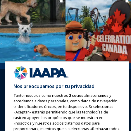
Nos preocupamos por tu privacidad
Tanto nosotros como nuestros
2
socios almacenamos y
accedemos a datos personales, como datos de navegación
Iniciar sesión
Únete ahora
o identificadores únicos, en tu dispositivo. Si seleccionas
Premios
Carreras
Contacto
«Aceptar» estarás permitiendo que las tecnologías de
rastreo apoyen los propósitos que se muestran en
«nosotros y nuestros socios tratamos datos para
Expos y Eventos
proporcionar», mientras que si seleccionas «Rechazar todo»