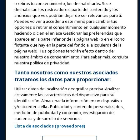
o retiras tu consentimiento, los deshabilitarás. Si se
Noticias y Funworld
deshabilitan los rastreadores, parte del contenido y los
anuncios que ves podrían dejar de ser relevantes para ti.
Puedes volver a acceder a este menú para cambiar tus
Educación
opciones o retirar el consentimiento en cualquier momento
haciendo clic en el enlace Gestionar las preferencias que
aparece en la parte inferior de la página web (o en el icono
Seguridad y protección
flotante que hay en la parte del fondo a la izquierda de la
página web). Tus opciones tendrán efecto dentro de
nuestro ámbito de consentimiento. Para saber más, consulta
Defensa
nuestra política de privacidad.
Tanto nosotros como nuestros asociados
tratamos los datos para proporcionar:
Investigación y Reportes
Utilizar datos de localización geográfica precisa. Analizar
activamente las características del dispositivo para su
Acerca de IAAPA
identificación. Almacenar la información en un dispositivo
y/o acceder a ella . Publicidad y contenido personalizados,
medición de publicidad y contenido, investigación de
Socios
audiencia y desarrollo de servicios .
Lista de asociados (proveedores)
Copyright © 2026 Asociación Internacional de Parques de
Atracciones y Atracciones. Todos los derechos reservados.