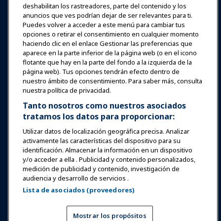
Noticias y Funworld
deshabilitan los rastreadores, parte del contenido y los
anuncios que ves podrían dejar de ser relevantes para ti.
Puedes volver a acceder a este menú para cambiar tus
Educación
opciones o retirar el consentimiento en cualquier momento
haciendo clic en el enlace Gestionar las preferencias que
aparece en la parte inferior de la página web (o en el icono
Seguridad y protección
flotante que hay en la parte del fondo a la izquierda de la
página web). Tus opciones tendrán efecto dentro de
nuestro ámbito de consentimiento. Para saber más, consulta
Defensa
nuestra política de privacidad.
Tanto nosotros como nuestros asociados
tratamos los datos para proporcionar:
Investigación y Reportes
Utilizar datos de localización geográfica precisa. Analizar
activamente las características del dispositivo para su
Acerca de IAAPA
identificación. Almacenar la información en un dispositivo
y/o acceder a ella . Publicidad y contenido personalizados,
medición de publicidad y contenido, investigación de
Socios
audiencia y desarrollo de servicios .
Lista de asociados (proveedores)
Copyright © 2026 Asociación Internacional de Parques de
Atracciones y Atracciones. Todos los derechos reservados.
Política de Privacidad
Aviso de traducción
Mostrar los propósitos