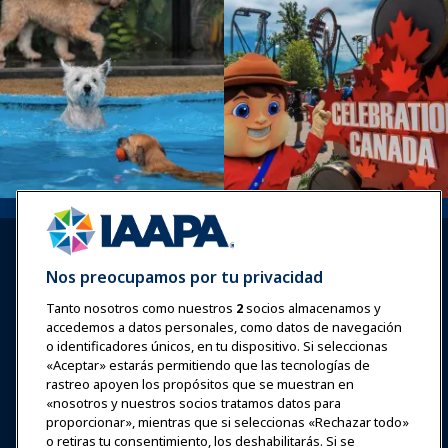
Nos preocupamos por tu privacidad
Tanto nosotros como nuestros
2
socios almacenamos y
accedemos a datos personales, como datos de navegación
Iniciar sesión
Únete ahora
o identificadores únicos, en tu dispositivo. Si seleccionas
Premios
Carreras
Contacto
«Aceptar» estarás permitiendo que las tecnologías de
rastreo apoyen los propósitos que se muestran en
«nosotros y nuestros socios tratamos datos para
Expos y Eventos
proporcionar», mientras que si seleccionas «Rechazar todo»
o retiras tu consentimiento, los deshabilitarás. Si se