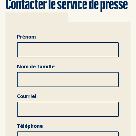
Contacter le service de presse
Nom complet
Prénom
Nom de famille
Courriel
Téléphone