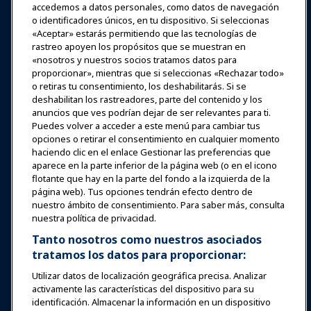
accedemos a datos personales, como datos de navegación
Iniciar sesión
Únete ahora
o identificadores únicos, en tu dispositivo. Si seleccionas
Premios
Carreras
Contacto
«Aceptar» estarás permitiendo que las tecnologías de
rastreo apoyen los propósitos que se muestran en
«nosotros y nuestros socios tratamos datos para
Expos y Eventos
proporcionar», mientras que si seleccionas «Rechazar todo»
o retiras tu consentimiento, los deshabilitarás. Si se
Noticias y Funworld
deshabilitan los rastreadores, parte del contenido y los
anuncios que ves podrían dejar de ser relevantes para ti.
Puedes volver a acceder a este menú para cambiar tus
Educación
opciones o retirar el consentimiento en cualquier momento
haciendo clic en el enlace Gestionar las preferencias que
aparece en la parte inferior de la página web (o en el icono
Seguridad y protección
flotante que hay en la parte del fondo a la izquierda de la
página web). Tus opciones tendrán efecto dentro de
nuestro ámbito de consentimiento. Para saber más, consulta
Defensa
nuestra política de privacidad.
Tanto nosotros como nuestros asociados
tratamos los datos para proporcionar:
Investigación y Reportes
Utilizar datos de localización geográfica precisa. Analizar
activamente las características del dispositivo para su
Acerca de IAAPA
identificación. Almacenar la información en un dispositivo