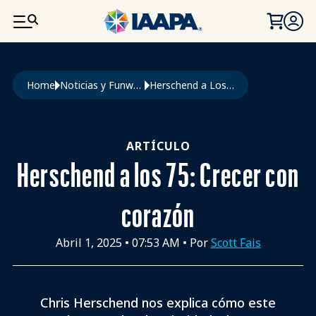
PASAR AL CONTENIDO PRINCIPAL
Ruta de navegación
Home
Noticias y Funworld
Herschend a Los 75: Crecer Con Corazón
ARTÍCULO
Herschend a los 75: Crecer con
corazón
Abril 1, 2025
•
07:53 AM
• Por
Scott Fais
Chris Herschend nos explica cómo este