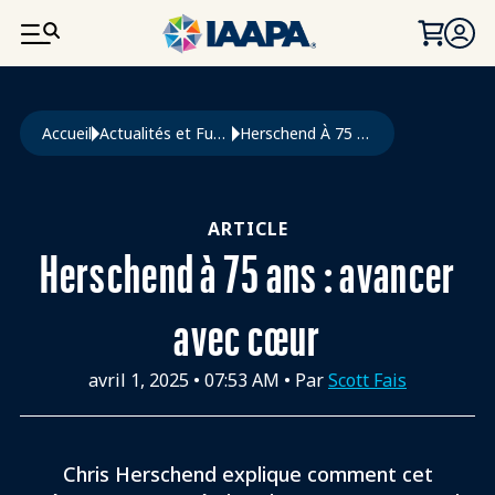
ALLER AU CONTENU PRINCIPAL
Fil d'Ariane
Accueil
Actualités et Funworld
Herschend À 75 Ans : Avancer Avec Cœur
ARTICLE
Herschend à 75 ans : avancer
avec cœur
avril 1, 2025
•
07:53 AM
• Par
Scott Fais
Chris Herschend explique comment cet