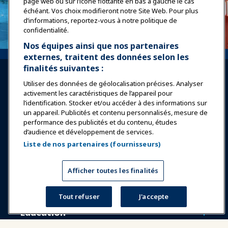
page web ou sur l’icône flottante en bas à gauche le cas
échéant. Vos choix modifieront notre Site Web. Pour plus
d’informations, reportez-vous à notre politique de
confidentialité.
Nos équipes ainsi que nos partenaires
externes, traitent des données selon les
finalités suivantes :
Utiliser des données de géolocalisation précises. Analyser
activement les caractéristiques de l’appareil pour
l’identification. Stocker et/ou accéder à des informations sur
un appareil. Publicités et contenu personnalisés, mesure de
Se connecter
Rejoindre maintenant
performance des publicités et du contenu, études
d’audience et développement de services.
Récompenses
Carrières
Contact
Liste de nos partenaires (fournisseurs)
Expositions et Événements
Afficher toutes les finalités
Nouvelles & Funworld
Tout refuser
J'accepte
Éducation