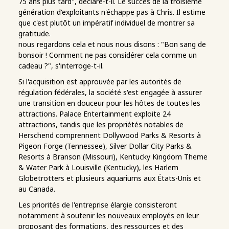
75 ans plus tard", déclare-t-il. Le succès de la troisième
génération d'exploitants n'échappe pas à Chris. Il estime
que c'est plutôt un impératif individuel de montrer sa
gratitude.
nous regardons cela et nous nous disons : "Bon sang de
bonsoir ! Comment ne pas considérer cela comme un
cadeau ?", s'interroge-t-il.
Si l'acquisition est approuvée par les autorités de
régulation fédérales, la société s'est engagée à assurer
une transition en douceur pour les hôtes de toutes les
attractions. Palace Entertainment exploite 24
attractions, tandis que les propriétés notables de
Herschend comprennent Dollywood Parks & Resorts à
Pigeon Forge (Tennessee), Silver Dollar City Parks &
Resorts à Branson (Missouri), Kentucky Kingdom Theme
& Water Park à Louisville (Kentucky), les Harlem
Globetrotters et plusieurs aquariums aux États-Unis et
au Canada.
Les priorités de l'entreprise élargie consisteront
notamment à soutenir les nouveaux employés en leur
proposant des formations, des ressources et des