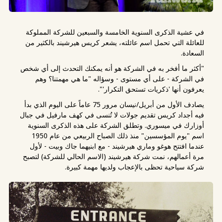
في عشية الذكرى السنوية الخامسة والسبعين للشركة المملوكة
للعائلة التي تحمل اسم عائلته، يشعر كريس هيرشيند بالكثير من
السعادة.
"أكثر ما أفخر به في الشركة هو أنه يمكنك التحدث إلى أي شخص
في الشركة - على أي مستوى - وسؤاله "ما هي مهمتنا؟ وهم
يعرفون أنها 'ذكريات تستحق التكرار'".
يصادف الأول من أبريل/نيسان مرور 75 عاماً على اليوم الذي بدأ
فيه أجداد كريس تقديم جولات لا تُنسى في كهف مارفيل في جبال
أوزارك في ميسوري. وتطلق الشركة على هذه الذكرى السنوية
اسم "يوم المؤسسين" منذ ذلك الصباح الربيعي من عام 1950
عندما افتتح هوغو وماري هيرشيند - مع ابنيهما جاك وبيت - لأول
مرة أعمالهم، نمت شركة هيرشيند (الاسم الحالي للشركة) لتصبح
شركة سياحية تحظى بالإعجاب ولديها مهمة كبيرة.