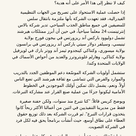
كيف لا ننظر إلى هذا الأمر على أنه هدية؟
إذا حصلت عملية الاستحواذ على تصريح من الجهات التنظيمية
الفيدرالية، فقد تعهدت الشركة بأنها ملتزمة بانتقال سلس
للمضيفين في جميع مناطق الجذب السياحي. تدير شركة بالاس
إنترتينمنت 24 معلماً سياحياً، في حين أن أبرز ممتلكات هيرشند
تشمل دوليوود باركس آند ريزورتس في بيجون فورج بولاية
تينيسي، وسيلفر دولار سيتي باركس آند ريزورتس في برانسون
بولاية ميسوري، وكنتاكي كينجدوم ثيمز آند ووتر بارك في لويزفيل
بولاية كنتاكي، وهارلم غلوبتروترز والعديد من أحواض الأسماك في
الولايات المتحدة وكندا.
ستشمل أولويات الشركة الموسّعة دعم الموظفين الجدد بالتدريب
والموارد والفرص التي تتماشى مع ثقافة هيرشند التي تضع الناس
أولاً. ونعم، يشمل ذلك تمكين أولئك الموجودين في الخطوط
الأمامية ليكونوا جزءًا من عملية صنع القرار عند مشاركة التبرعات.
ويوضح كريس قائلاً: "كنا نتبرع منذ سنوات، ولكن حفنة صغيرة
فقط من مديرينا التنفيذيين في اثنين من أعمالنا الأكثر ربحاً كانوا
يتخذون قرارات التبرع". ثم قررت الشركة بعد ذلك توزيع حقوق
العطاء على نطاق أوسع، حيث أنشأت برنامجاً يحق فيه لكل فرد
في الشركة التصويت.
ويقول: "هناك مجموعة أصغر من المانحين في كل عقار يحصلون