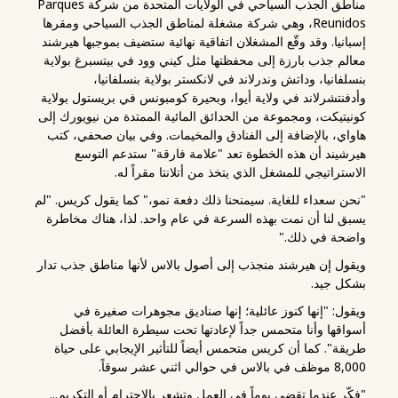
مناطق الجذب السياحي في الولايات المتحدة من شركة Parques
Reunidos، وهي شركة مشغلة لمناطق الجذب السياحي ومقرها
إسبانيا. وقد وقّع المشغلان اتفاقية نهائية ستضيف بموجبها هيرشند
معالم جذب بارزة إلى محفظتها مثل كيني وود في بيتسبرغ بولاية
بنسلفانيا، وداتش وندرلاند في لانكستر بولاية بنسلفانيا،
وأدفنتشرلاند في ولاية أيوا، وبحيرة كومبونس في بريستول بولاية
كونيتيكت، ومجموعة من الحدائق المائية الممتدة من نيويورك إلى
هاواي، بالإضافة إلى الفنادق والمخيمات. وفي بيان صحفي، كتب
هيرشيند أن هذه الخطوة تعد "علامة فارقة" ستدعم التوسع
الاستراتيجي للمشغل الذي يتخذ من أتلانتا مقراً له.
"نحن سعداء للغاية. سيمنحنا ذلك دفعة نمو،" كما يقول كريس. "لم
يسبق لنا أن نمت بهذه السرعة في عام واحد. لذا، هناك مخاطرة
واضحة في ذلك."
ويقول إن هيرشند منجذب إلى أصول بالاس لأنها مناطق جذب تدار
بشكل جيد.
ويقول: "إنها كنوز عائلية؛ إنها صناديق مجوهرات صغيرة في
أسواقها وأنا متحمس جداً لإعادتها تحت سيطرة العائلة بأفضل
طريقة". كما أن كريس متحمس أيضاً للتأثير الإيجابي على حياة
8,000 موظف في بالاس في حوالي اثني عشر سوقاً.
"فكّر عندما تقضي يوماً في العمل وتشعر بالاحترام أو التكريم...