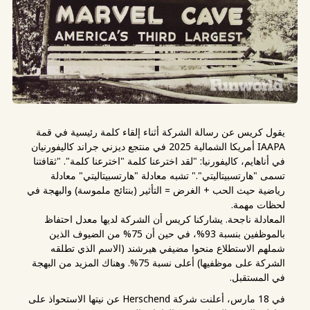
يقول كريس عن رسالة الشركة أثناء إلقاء كلمة رئيسية في قمة
IAAPA أمريكا الشمالية 2025 في منتجع ديزني جراند كاليفورنيان
في أناهايم، كاليفورنيا: "لقد اخترعنا كلمة "اخترعنا كلمة". "ثقافتنا
تسمى "هارتسبيتاليتي"." تشبه معادلة "هارتسبيتاليتي" معادلة
رياضية حيث الحب + الغرض = التأثير (بنتائج ملموسة) والبهجة في
لحظات مهمة.
المعادلة ناجحة. يشاركنا كريس أن الشركة لديها معدل احتفاظ
بالموظفين بنسبة 93%، في حين أن 75% من الضيوف الذين
شملهم الاستطلاع منحوا مضيفي هيرشند (الاسم الذي تطلقه
الشركة على موظفيها) أعلى نسبة 75%. وهناك المزيد من البهجة
في المستقبل.
في 18 مارس، أعلنت شركة Herschend عن نيتها الاستحواذ على