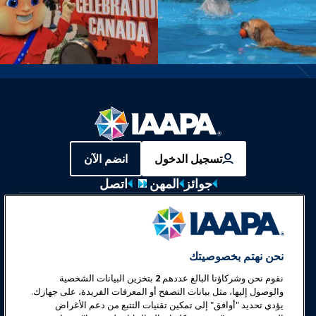
تسجيل الدخول
انضم الآن
جوائز
المهن
اتصل
معارض وفعاليات
أخبار وعالم المرح
نحن نهتم بخصوصيتك
نقوم نحن وشركاؤنا البالغ عددهم
2
بتخزين البيانات الشخصية
تعليم
والوصول إليها، مثل بيانات التصفح أو المعرفات الفريدة، على جهازك.
يؤدي تحديد "أوافق" إلى تمكين تقنيات التتبع من دعم الأغراض