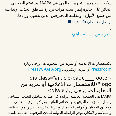
سكوت هو مدير التحرير العالمي في IAAPA. يستمتع الصحفي
الحائز على جائزة إيمي ست مرات بزيارة مناطق الجذب الإبداعية
من جميع الأنواع - ومقابلة المحترفين الذين يقفون وراءها.
.
تواصل معه على LinkedIn
.
المزيد من هذا المساهم
للاستفسارات الإعلامية أو لمزيد من المعلومات، يرجى زيارة
Press@IAAPA.org
Pressroom
أو البريد الإلكتروني
div class="article-page____footer-
logo">للاستفسارات الإعلامية أو لمزيد من
المعلومات، يرجى زيارة
/div>
IAAPA هي الجمعية العالمية الرائدة في صناعة مناطق الجذب السياحي،
وتمثل المنتزهات الترفيهية والحدائق المائية ومراكز الترفيه العائلي
وحدائق الحيوان وأحواض الأسماك وغيرها. مكرسة لتعزيز نمو الصناعة
والسلامة والابتكار، توفر الرابطة الدولية للمدن الترفيهية العالمية للمدن