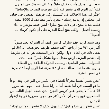
تعود إلى المنزل وأنت خفيف قليلاً. وتختلف بصمتك في المنزل
قليلاً عن اليوم الذي تشعر فيه بأنك تعرضت للضرب والإحباط".
"فكّر في هذا الاختلاف في كنيستك، في فريقك الصغير، في حيك،
في مجلس إدارة مدرستك - مجرد تأثير مضاعف لـ 8000 نبضة
قلب. عندما ننجح، فإن ذلك ينتج ثمارًا - ليس فقط مؤشرات أداء
رئيسية أفضل - ولكنه ينتج أيضًا القدرة على أن نكون كرماء بما
أُعطينا"
وهيرشيند كريم. فقد شاركنا كريس كيف أن الشركة تعيد سنوياً
أكثر من 1% من أرباحها. "لقد شققنا طريقنا نحو هدف الـ 1%. لم
نفعل ذلك في العام الأول. ولكن الأمر المضحك هو أنه في طريقنا
إلى تقديم المزيد، ارتفع معدل نمونا بشكل كبير". على مدى
السنوات العشر الماضية، رسمت الشركة العلاقة بين العطاء
والربح. عندما نما العطاء بمقدار 4.5 مرة، نما الربح أيضاً 2.6 مرة
في نفس الفترة.
"نحن نعتبر أنفسنا محركاً للعطاء في الكثير من النواحي. وهذا نوعاً
ما هو السبب في أننا نعتقد أننا ما زلنا نعمل حتى اليوم، بعد مرور
75 عاماً." لا يخفى على كريس النجاح الذي حققه الجيل الثالث من
المشغلين. فهو يشعر أن الأمر أكثر من مجرد ضرورة فردية لإظهار
الامتنان.
"نحن ننظر إلى هذا ونقول: "يا للهول. كيف لا نشعر بالامتنان لهذا؟"