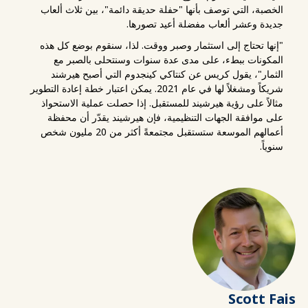
الخصبة، التي توصف بأنها "حفلة حديقة دائمة"، بين ثلاث ألعاب
جديدة وعشر ألعاب مفضلة أعيد تصورها.
"إنها تحتاج إلى استثمار وصبر ووقت. لذا، سنقوم بوضع كل هذه
المكونات ببطء، على مدى عدة سنوات وسنتحلى بالصبر مع
الثمار"، يقول كريس عن كنتاكي كينجدوم التي أصبح هيرشند
شريكاً ومشغلاً لها في عام 2021. يمكن اعتبار خطة إعادة التطوير
مثالاً على رؤية هيرشيند للمستقبل. إذا حصلت عملية الاستحواذ
على موافقة الجهات التنظيمية، فإن هيرشيند يقدّر أن محفظة
أعمالهم الموسعة ستستقبل مجتمعةً أكثر من 20 مليون شخص
سنوياً.
Scott Fais