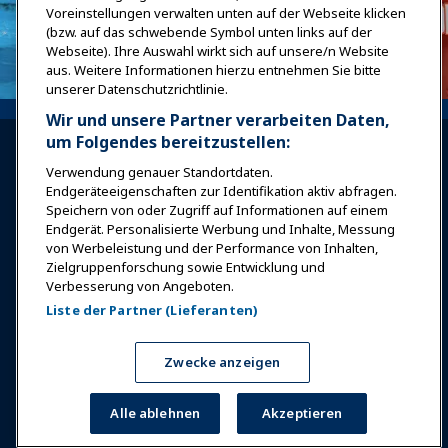
Voreinstellungen verwalten unten auf der Webseite klicken
(bzw. auf das schwebende Symbol unten links auf der
Webseite). Ihre Auswahl wirkt sich auf unsere/n Website
aus. Weitere Informationen hierzu entnehmen Sie bitte
unserer Datenschutzrichtlinie.
Wir und unsere Partner verarbeiten Daten,
um Folgendes bereitzustellen:
Verwendung genauer Standortdaten.
Endgeräteeigenschaften zur Identifikation aktiv abfragen.
Speichern von oder Zugriff auf Informationen auf einem
Endgerät. Personalisierte Werbung und Inhalte, Messung
Anmelden
Jetzt beitreten
von Werbeleistung und der Performance von Inhalten,
Auszeichnungen
Karrieren
Kontakt
Zielgruppenforschung sowie Entwicklung und
Verbesserung von Angeboten.
Expos & Veranstaltungen
Liste der Partner (Lieferanten)
News & Funwelt
Zwecke anzeigen
Alle ablehnen
Akzeptieren
Bildung