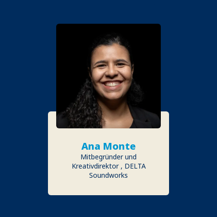
Ana Monte
Mitbegründer und
Kreativdirektor , DELTA
Soundworks