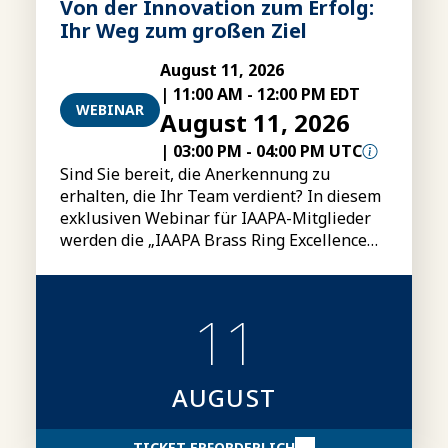
Von der Innovation zum Erfolg:
Ihr Weg zum großen Ziel
August 11, 2026
|
11:00 AM
-
12:00 PM EDT
WEBINAR
August 11, 2026
|
03:00 PM
-
04:00 PM UTC
Sind Sie bereit, die Anerkennung zu
erhalten, die Ihr Team verdient? In diesem
exklusiven Webinar für IAAPA-Mitglieder
werden die „IAAPA Brass Ring Excellence
Awards“ vorgestellt, darunter die
Kategorien, Teilnahmebedingungen,
Einreichungsmodalitäten sowie Tipps für
11
die Erstellung überzeugenderer
Bewerbungsunterlagen.
AUGUST
TICKET ERFORDERLICH