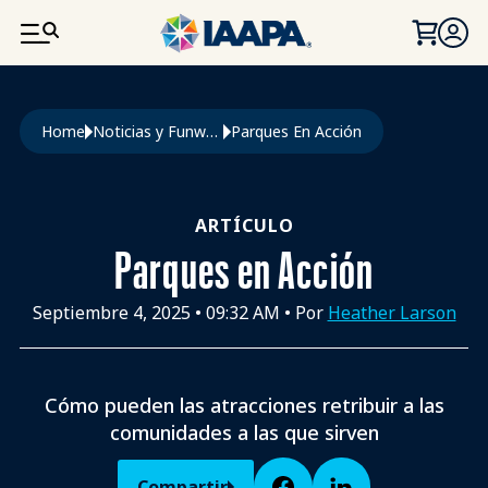
PASAR AL CONTENIDO PRINCIPAL
Ruta de navegación
Home
Noticias y Funworld
Parques En Acción
ARTÍCULO
Parques en Acción
Septiembre 4, 2025
•
09:32 AM
• Por
Heather Larson
Cómo pueden las atracciones retribuir a las
comunidades a las que sirven
Compartir