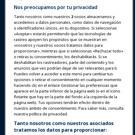
Nos preocupamos por tu privacidad
Tanto nosotros como nuestros
2
socios almacenamos y
accedemos a datos personales, como datos de navegación
Iniciar sesión
Únete ahora
o identificadores únicos, en tu dispositivo. Si seleccionas
Premios
Carreras
Contacto
«Aceptar» estarás permitiendo que las tecnologías de
rastreo apoyen los propósitos que se muestran en
«nosotros y nuestros socios tratamos datos para
Expos y Eventos
proporcionar», mientras que si seleccionas «Rechazar todo»
o retiras tu consentimiento, los deshabilitarás. Si se
deshabilitan los rastreadores, parte del contenido y los
Noticias y Funworld
anuncios que ves podrían dejar de ser relevantes para ti.
Puedes volver a acceder a este menú para cambiar tus
Educación
opciones o retirar el consentimiento en cualquier momento
haciendo clic en el enlace Gestionar las preferencias que
aparece en la parte inferior de la página web (o en el icono
Seguridad y protección
flotante que hay en la parte del fondo a la izquierda de la
página web). Tus opciones tendrán efecto dentro de
nuestro ámbito de consentimiento. Para saber más, consulta
Defensa
nuestra política de privacidad.
Tanto nosotros como nuestros asociados
tratamos los datos para proporcionar:
Investigación y Reportes