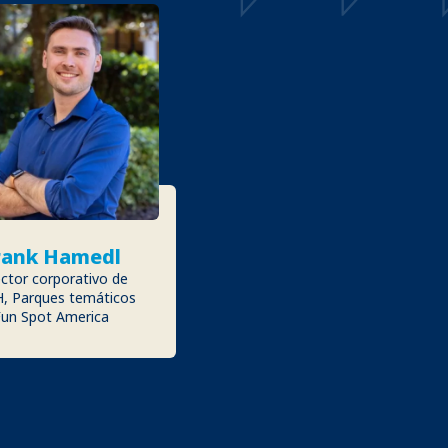
rank Hamedl
ector corporativo de
, Parques temáticos
Fun Spot America