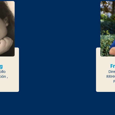
ng
F
ollo
Dir
ión ,
RRHH