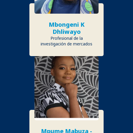
Mbongeni K
Dhliwayo
Profesional de la
investigación de mercados
Mpume Mabuza -