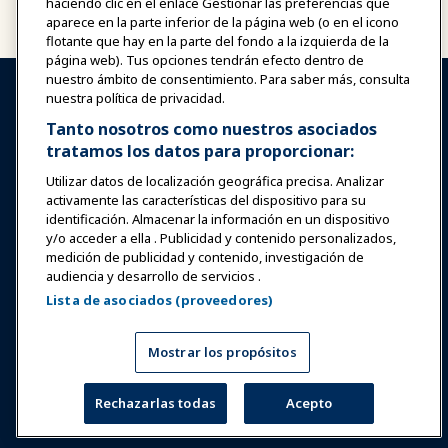
haciendo clic en el enlace Gestionar las preferencias que
aparece en la parte inferior de la página web (o en el icono
flotante que hay en la parte del fondo a la izquierda de la
página web). Tus opciones tendrán efecto dentro de
nuestro ámbito de consentimiento. Para saber más, consulta
nuestra política de privacidad.
Tanto nosotros como nuestros asociados
Vea lo que nuestros miembros
tratamos los datos para proporcionar:
están diciendo
Utilizar datos de localización geográfica precisa. Analizar
activamente las características del dispositivo para su
Descubra cómo la membresía de IAAPA ha impactado
identificación. Almacenar la información en un dispositivo
positivamente a los negocios en la industria de atracciones
y/o acceder a ella . Publicidad y contenido personalizados,
medición de publicidad y contenido, investigación de
audiencia y desarrollo de servicios .
Lista de asociados (proveedores)
Mostrar los propósitos
Rechazarlas todas
Acepto