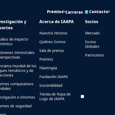
Premios
Contacto
Carreras
vestigación y
Acerca de IAAPA
Socios
portes
Nuestra Historia
Mercado
udios de impacto
Quiénes Somos
Socios
onómico
Globales
Sala de prensa
úmenes trimestrales
Patrocinios
perspectivas
Premios
orama mundial de los
Filantropía
ques temáticos y de
acciones
Fundación IAAPA
ormes comparativos
Sostenibilidad
diales
Tienda de Ropa de
estigación e informes
Logo de IAAPA
ormes de seguridad
ería