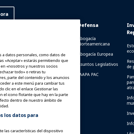
hora
Seguridad y
Defensa
In
protección
Re
 línea
Abogacía
Norteamericana
Comunicaciones de crisis
Est
esencial
ec
Abogacía Europea
 a datos personales, como datos de
Informes de Seguridad de
 de
onas «Aceptar» estarás permitiendo que
Paseos
Res
s
Asuntos Legislativos
 en «nosotros y nuestros socios
de 
Guías de Seguridad
chazar todo» o retiras tu
IAAPA PAC
Pan
ores, parte del contenido y los anuncios
Recursos de seguridad
par
acceder a este menú para cambiar tus
la
atr
 clic en el enlace Gestionar las
APA
Recursos de seguridad
n el icono flotante que hay en la parte
Inf
efecto dentro de nuestro ámbito de
Noticias de Seguridad y
mun
idad.
Protección
mentor
Inv
 los datos para
Comités de seguridad
Inf
Instituto de Seguridad
e las características del dispositivo
Libr