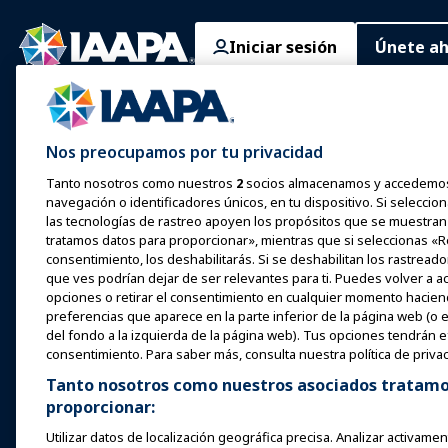
Iniciar sesión
Únete a
Expos y Eventos
Noticias y
Educación
Funworld
Expo IAAPA
Aprendizaje en
Nos preocupamos por tu privacidad
Noticias y
Expo Europa
Aprendizaje Pr
características
Tanto nosotros como nuestros
2
socios almacenamos y accedemos
Expo Asia
Cuerpo Común
navegación o identificadores únicos, en tu dispositivo. Si selecci
Anúnciate con IAAPA
Conocimiento
las tecnologías de rastreo apoyen los propósitos que se muestran
Expo Medio Oriente
Ediciones anteriores
tratamos datos para proporcionar», mientras que si seleccionas «Re
Certificación
consentimiento, los deshabilitarás. Si se deshabilitan los rastread
Próximos Eventos
Escribe para Funworld
que ves podrían dejar de ser relevantes para ti. Puedes volver a 
Programas de 
opciones o retirar el consentimiento en cualquier momento haciendo
Speak at an Expo or Event
Fundación IA
preferencias que aparece en la parte inferior de la página web (o e
Reservar una reunión o
Explora
del fondo a la izquierda de la página web). Tus opciones tendrán 
evento
consentimiento. Para saber más, consulta nuestra política de privac
Encontrar un 
Tanto nosotros como nuestros asociados tratamos
Conviértete en un
embajador
Recursos
proporcionar:
Organizar un evento
Utilizar datos de localización geográfica precisa. Analizar activament