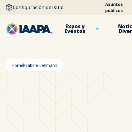
PASAR AL CONTENIDO PRINCIPAL
Asuntos
Configuración del sitio
públicos
Expos y
Notic
Eventos
Dive
Ruta de navegación
Home
Sabine Lehmann