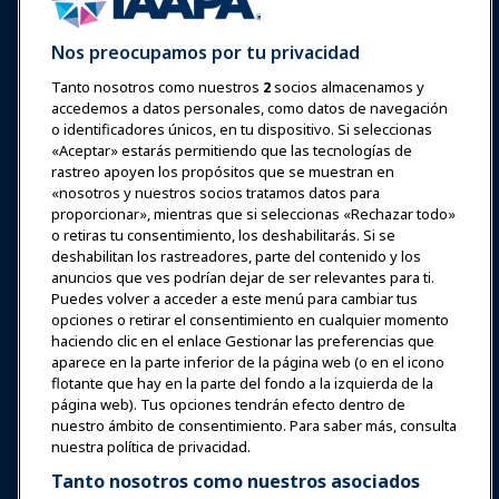
Nos preocupamos por tu privacidad
Tanto nosotros como nuestros
2
socios almacenamos y
accedemos a datos personales, como datos de navegación
Iniciar sesión
Únete ahora
o identificadores únicos, en tu dispositivo. Si seleccionas
Premios
Carreras
Contacto
«Aceptar» estarás permitiendo que las tecnologías de
rastreo apoyen los propósitos que se muestran en
«nosotros y nuestros socios tratamos datos para
Expos y Eventos
proporcionar», mientras que si seleccionas «Rechazar todo»
o retiras tu consentimiento, los deshabilitarás. Si se
Noticias y Funworld
deshabilitan los rastreadores, parte del contenido y los
anuncios que ves podrían dejar de ser relevantes para ti.
Puedes volver a acceder a este menú para cambiar tus
Educación
opciones o retirar el consentimiento en cualquier momento
haciendo clic en el enlace Gestionar las preferencias que
aparece en la parte inferior de la página web (o en el icono
Seguridad y protección
flotante que hay en la parte del fondo a la izquierda de la
página web). Tus opciones tendrán efecto dentro de
nuestro ámbito de consentimiento. Para saber más, consulta
Defensa
nuestra política de privacidad.
Tanto nosotros como nuestros asociados